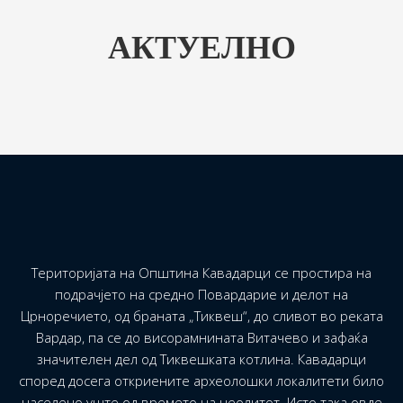
АКТУЕЛНО
Територијата на Општина Кавадарци се простира на
подрачјето на средно Повардарие и делот на
Црноречието, од браната „Тиквеш“, до сливот во реката
Вардар, па се до висорамнината Витачево и зафаќа
значителен дел од Тиквешката котлина. Кавадарци
според досега откриените археолошки локалитети било
населено уште од времето на неолитот. Исто така овде