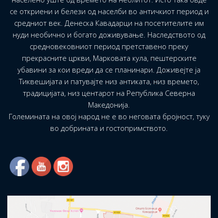
се откриени и белези од населби во античкиот период и
средниот век. Денеска Кавадарци на посетителите им
нуди необично и богато доживување. Наследството од
средновековниот период претставено преку
прекрасните цркви, Марковата кула, пештерските
убавини за кои вреди да се планинари. Доживејте ја
Тиквешијата и патувајте низ антиката, низ времето,
традицијата, низ центарот на Република Северна
Македонија.
Големината на овој народ не е во неговата бројност, туку
во добрината и гостопримството.