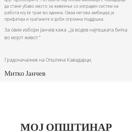
да стане убаво место за живеење со изграден систем на
работа кој ќе трае во иднина. Оваа негова амбиција ја
прифатија и граѓаните и доби огромна поддршка.
За овие избори Јанчев кажа: „Ја водев најтешката битка
во мојот живот.“
Градоначалник на Општина Кавадарци,
Митко Јанчев
МОЈ ОПШТИНАР