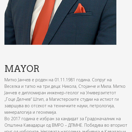
MAYOR
Митко Јанчев е роден на 01.11.1981 година. Сопруг на
Веселка и татко на три деца: Никола, Стојанче и Мила. Митко
Јанчев е дипломиран инженер-геолог на Универзитетот
„Гоце Делчев” Штип, а Магистерските студии на истиот ги
завршува во отсекот на техничките науки, петрологија,
минералогија и геохемија.
Во 2017 година е избран за кандидат за Градоначалник на
Општина Кавадарци од ВМРО – ДПМНЕ. Победува во вториот
круг од изборите. Неговата најголема амбивија е Кавадарци