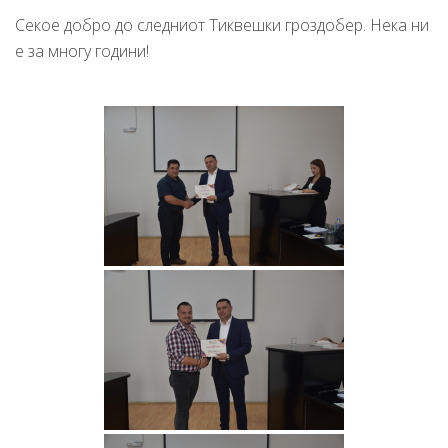
Секое добро до следниот Тиквешки гроздобер. Нека ни
е за многу години!