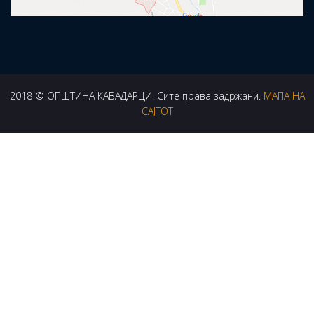
2018 © ОПШТИНА КАВАДАРЦИ. Сите права задржани.
МАПА НА
САЈТОТ