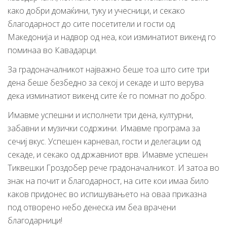
како добри домаќини, туку и учесници, и секако
благодарност до сите посетители и гости од
Македонија и надвор од неа, кои изминатиот викенд го
поминаа во Кавадарци.
За градоначалникот најважно беше тоа што сите три
дена беше безбедно за секој и секаде и што верува
дека изминатиот викенд сите ќе го помнат по добро.
Имавме успешни и исполнети три дена, културни,
забавни и музички содржини. Имавме програма за
сечиј вкус. Успешен карневал, гости и делегации од
секаде, и секако од државниот врв. Имавме успешен
Тиквешки Гроздобер рече градоначалникот. И затоа во
знак на почит и благодарност, на сите кои имаа било
каков придонес во испишувањето на оваа приказна
под отворено небо денеска им беа врачени
благодарници!