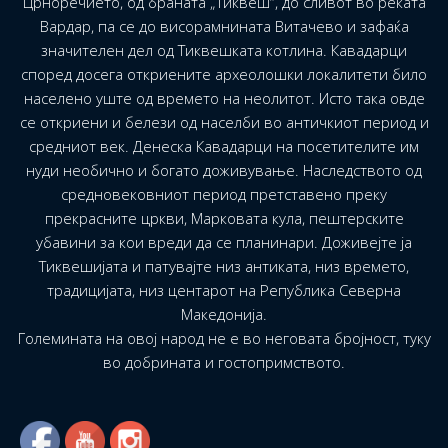
Црноречието, од браната „Тиквеш“, до сливот во реката
Вардар, па се до висорамнината Витачево и зафаќа
значителен дел од Тиквешката котлина. Кавадарци
според досега откриените археолошки локалитети било
населено уште од времето на неолитот. Исто така овде
се откриени и белези од населби во античкиот период и
средниот век. Денеска Кавадарци на посетителите им
нуди необично и богато доживување. Наследството од
средновековниот период претставено преку
прекрасните цркви, Марковата кула, пештерските
убавини за кои вреди да се планинари. Доживејте ја
Тиквешијата и патувајте низ антиката, низ времето,
традицијата, низ центарот на Република Северна
Македонија.
Големината на овој народ не е во неговата бројност, туку
во добрината и гостопримството.