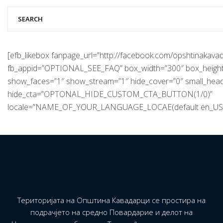
[efb_likebox fanpage_url=”http://facebook.com/opshtinakavad
fb_appid=”OPTIONAL_SEE_FAQ” box_width=”300″ box_height
show_faces=”1″ show_stream=”1″ hide_cover=”0″ small_hea
hide_cta=”OPTONAL_HIDE_CUSTOM_CTA_BUTTON(1/0)”
locale=”NAME_OF_YOUR_LANGUAGE_LOCAE(default en_US)
Територијата на Општина Кавадарци се простира на
подрачјето на средно Повардарие и делот на