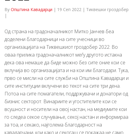
By
Општина Кавадарци
|
19 Сеп 2022
|
Тиквешки гроздобер
|
Од страна на градоначалникот Митко Јанчев беа
доделени благодарници на сите учесници во
организацијата на Тиквешкиот гроздобер 2022. Во
оваа прилика градоначалникот меѓу другото истакна
дека ова немаше да биде можно без сите оние кои се
вклучија во организацијата и на кои им благодари. Тука,
прво се мисли на сите служби на Општина Кавадарци и
сите институции вклучени во текот на сите три дена.
Потоа на сите помагатели, поддржувачи и донатори од
бизнис секторот. Винариите и угостителите кои се
всушност и носители на овој настан, на медиумите кои
го следеа секое случување, секој настан и информираа
за тоа, и секако, најголема благодарност на
кавадарчани, кои како и секогаш се покажаа не само