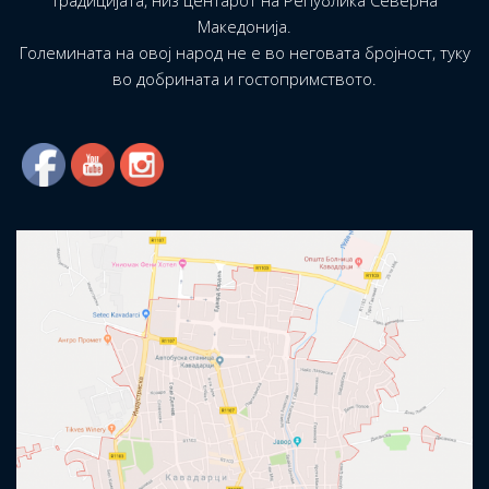
традицијата, низ центарот на Република Северна
Македонија.
Големината на овој народ не е во неговата бројност, туку
во добрината и гостопримството.