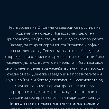
Територијата на Општина Кавадарци се простира на
подрачјето на средно Повардарие и делот на
Црноречието, од браната „Тиквеш“, до сливот во реката
Вардар, па се до висорамнината Витачево и зафаќа
значителен дел од Тиквешката котлина. Кавадарци
според досега откриените археолошки локалитети било
населено уште од времето на неолитот. Исто така овде
се откриени и белези од населби во античкиот период и
средниот век. Денеска Кавадарци на посетителите им
нуди необично и богато доживување. Наследството од
средновековниот период претставено преку
прекрасните цркви, Марковата кула, пештерските
убавини за кои вреди да се планинари. Доживејте ја
Тиквешијата и патувајте низ антиката, низ времето,