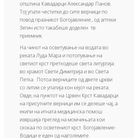
општина Кавадарци Александар Панов.
Тој упати честитки до сите верници по
повод празникот Богојавление., од аптеки
Зегин исто такабеше доделен тв
приемник.
На чинот на осветување на водата во
реката Луда Мара и потопување на
светиот крст претходеше света литургија
во храмот Свети Димитрија и во Света
Петка. Потоа верниците од двете цркви
со литии се упатија кон кејот на реката.
Овде, на пунктот на Црвен Крст Кавадарци
на присутните верници им се делеше чај, а
екипи на итната медицинска помош
извршија преглед на момчињата кои
скокаа по осветениот крст. Богојавление-
Водици е еден од најголемите