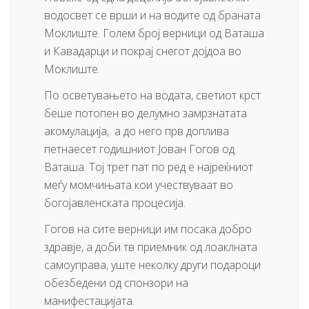
водосвет се врши и на водите од браната
Моклиште. Голем број верници од Ваташа
и Кавадарци и покрај снегот дојдоа во
Моклиште.
По осветувањето на водата, светиот крст
беше потопен во делумно замрзнатата
акомулација, а до него прв доплива
петнаесет годишниот Јован Гогов од
Ваташа. Тој трет пат по ред е најреќниот
меѓу момчињата кои учествуваат во
богојавленската процесија.
Гогов на сите верници им посака добро
здравје, а доби тв приемник од лоаклната
самоуправа, уште неколку други подароци
обезбедени од спонзори на
манифестацијата.