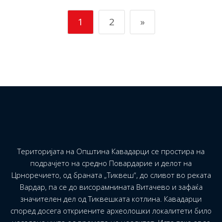
1
2
»
Територијата на Општина Кавадарци се простира на
подрачјето на средно Повардарие и делот на
Црноречието, од браната „Тиквеш“, до сливот во реката
Вардар, па се до висорамнината Витачево и зафаќа
значителен дел од Тиквешката котлина. Кавадарци
според досега откриените археолошки локалитети било