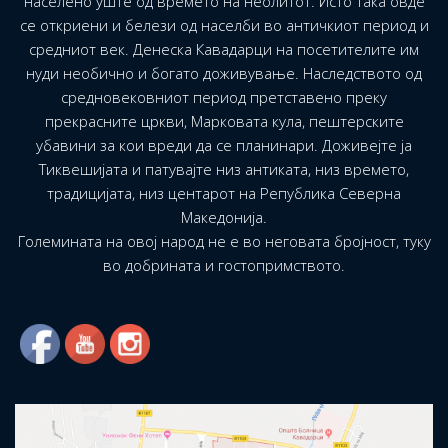
населено уште од времето на неолитот. Исто така овде
се откриени и белези од населби во античкиот период и
средниот век. Денеска Кавадарци на посетителите им
нуди необично и богато доживување. Наследството од
средновековниот период претставено преку
прекрасните цркви, Марковата кула, пештерските
убавини за кои вреди да се планинари. Доживејте ја
Тиквешијата и патувајте низ антиката, низ времето,
традицијата, низ центарот на Република Северна
Македонија.
Големината на овој народ не е во неговата бројност, туку
во добрината и гостопримството.