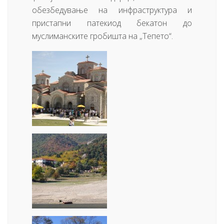
обезбедување на инфраструктура и
пристапни патекиод бекатон до
муслиманските гробишта на „Тепето“.