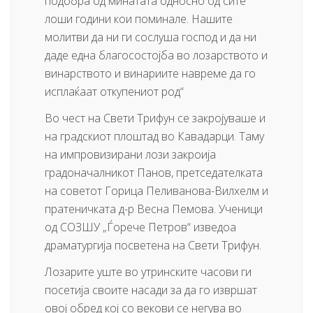
подобра од минатата односно од сите
лоши години кои поминале. Нашите
молитви да ни ги сослуша господ и да ни
даде една благосостојба во лозарството и
винарството и винариите навреме да го
исплаќаат откупениот род“
Во чест на Свети Трифун се закројуваше и
на градскиот плоштад во Кавадарци. Таму
на импровизирани лози закроија
градоначалникот Панов, претседателката
на советот Горица Пеливанова-Вилхелм и
пратеничката д-р Весна Пемова. Ученици
од СОЗШУ „Ѓорече Петров“ изведоа
драматургија посветена на Свети Трифун.
Лозарите уште во утринските часови ги
посетија своите насади за да го извршат
овој обред кој со векови се негува во