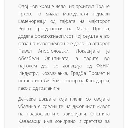
Овој нов храм е дело на архитект Трајче
Грков, го ѕидаа македонски нејмари
каменорезци од тајфата на мајсторот
Ристо Грозданоски од Мала Преспа,
додека фрескоживописот кој сеуште е во
фаза на живописување е дело на авторот
Павел Апостоловски. Локацијата ја
обезбеди Општината, а парите во
најголем дел се донација од ФЕНИ
Индустри, Кожувчанка, Градба Промет и
останатиот бизбнис сектор од Кавадарци,
како и од граѓаните.
Денсека црквата која плени со својата
убавина е средиште на духовниот живот
на православните христијани. Општина
Кавадарци има донирано и сретства за