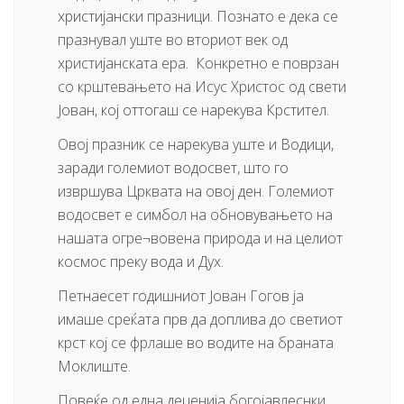
христијански празници. Познато е дека се
празнувал уште во вториот век од
христијанската ера. Конкретно е поврзан
со крштевањето на Исус Христос од свети
Јован, кој оттогаш се нарекува Крстител.
Овој празник се нарекува уште и Водици,
заради големиот водосвет, што го
извршува Црквата на овој ден. Големиот
водосвет е симбол на обновувањето на
нашата огре¬вовена природа и на целиот
космос преку вода и Дух.
Петнаесет годишниот Јован Гогов ја
имаше среќата прв да доплива до светиот
крст кој се фрлаше во водите на браната
Моклиште.
Повеќе од една деценија богојавлеснки