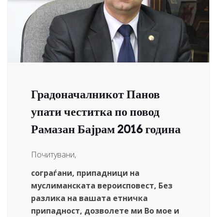
Градоначалникот Панов
упати честитка по повод
Рамазан Бајрам 2016 година
Почитувани,
сограѓани, припадници на
муслиманската вероисповест, Без
разлика на вашата етничка
припадност, дозволете ми Во мое и