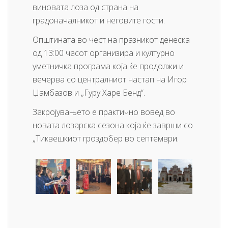
виновата лоза од страна на
градоначалникот и неговите гости.
Општината во чест на празникот денеска
од 13:00 часот организира и културно
уметничка програма која ќе продолжи и
вечерва со централниот настап на Игор
Џамбазов и „Гуру Харе Бенд“.
Закројувањето е практично вовед во
новата лозарска сезона која ќе заврши со
„Тиквешкиот гроздобер во септември.