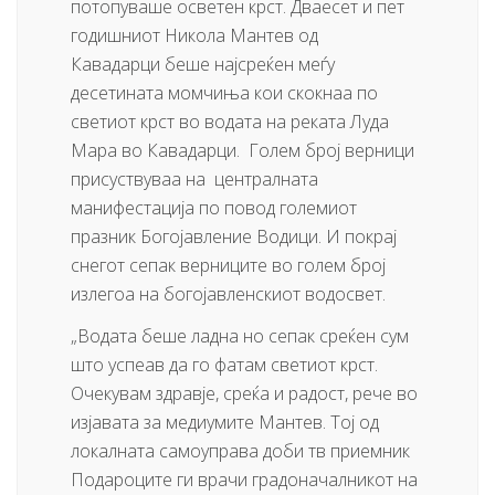
потопуваше осветен крст. Дваесет и пет
годишниот Никола Мантев од
Кавадарци беше најсреќен меѓу
десетината момчиња кои скокнаа по
светиот крст во водата на реката Луда
Мара во Кавадарци. Голем број верници
присуствуваа на централната
манифестација по повод големиот
празник Богојавление Водици. И покрај
снегот сепак верниците во голем број
излегоа на богојавленскиот водосвет.
„Водата беше ладна но сепак среќен сум
што успеав да го фатам светиот крст.
Очекувам здравје, среќа и радост, рече во
изјавата за медиумите Мантев. Тој од
локалната самоуправа доби тв приемник
Подароците ги врачи градоначалникот на