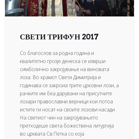
СВЕТИ ТРИФУН 2017
Со благослов за родна година и
квалитетно грозје денеска се изврши
симболично закројување на виновата
лоза. Во храмот Свети Димитрија и
годинава се закроиа трите црковни лози, а
рачките им беа дарувани на присутните
лозари православни верници кои потоа
истите ги носат на своите лозови насади.
На светиот чин на закројувањето
претходеше света божествена литургија
во црквата Св.Петка со која