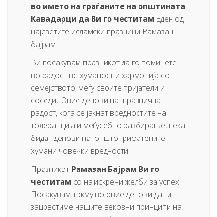
во името на граѓаните на општината
Кавадарци да Ви го честитам
Еден од
најсветите исламски празници Рамазан-
бајрам.
Ви посакувам празникот да го поминете
во радост во хуманост и хармонија со
семејството, меѓу своите пријатели и
соседи,. Овие денови на празнична
радост, кога се јакнат вредностите на
толеранција и меѓусебно разбирање, нека
бидат денови на општоприфатените
хумани човечки вредности.
Празникот
Рамазан Бајрам Ви го
честитам
со најискрени желби за успех.
Посакувам токму во овие денови да ги
зацрвстиме нашите вековни принципи на