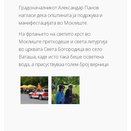
Градоначалникот Александар Панов
нагласи дека општината ја подржува и
манифестацијата во Моклиште.
На фрлањето на светито крст во
Моклиште претходеше и света литургија
во црквата Света Богородица во село
Ваташа, каде исто така беше осветена
вода, а присуствуваа голем број верници.