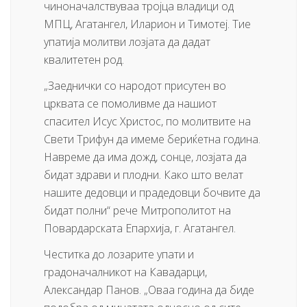
чиноначалствуваа тројца владици од
МПЦ, Агатангел, Иларион и Тимотеј. Тие
упатија молитви лозјата да дадат
квалитетен род.
„Заеднички со народот присутен во
црквата се помоливме да нашиот
спасител Исус Христос, по молитвите на
Свети Трифун да имеме бериќетна година.
Навреме да има дожд, сонце, лозјата да
бидат здрави и плодни. Како што велат
нашите дедовци и прадедовци бочвите да
бидат полни“ рече Митрополитот на
Повардарската Епархија, г. Агатангел.
Честитка до лозарите упати и
градоначалникот на Кавадарци,
Александар Панов. „Оваа година да биде