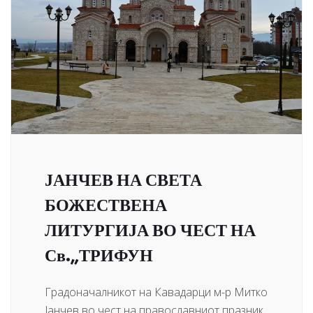
ЈАНЧЕВ НА СВЕТА
БОЖЕСТВЕНА
ЛИТУРГИЈА ВО ЧЕСТ НА
Св.„ТРИФУН
Градоначалникот на Кавадарци м-р Митко
Јанчев во чест на православниот празник