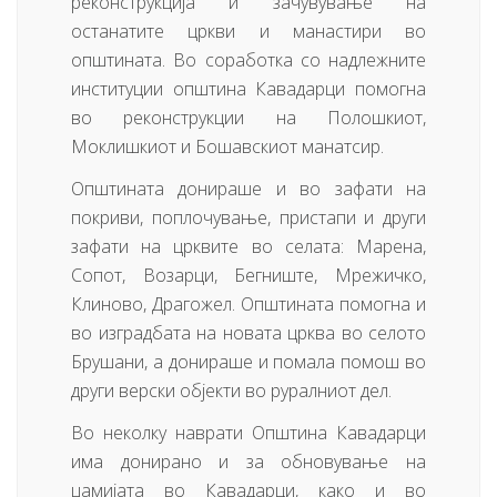
реконструкција и зачувување на
останатите цркви и манастири во
општината. Во соработка со надлежните
институции општина Кавадарци помогна
во реконструкции на Полошкиот,
Моклишкиот и Бошавскиот манатсир.
Општината донираше и во зафати на
покриви, поплочување, пристапи и други
зафати на црквите во селата: Марена,
Сопот, Возарци, Бегниште, Мрежичко,
Клиново, Драгожел. Општината помогна и
во изградбата на новата црква во селото
Брушани, а донираше и помала помош во
други верски објекти во руралниот дел.
Во неколку наврати Општина Кавадарци
има донирано и за обновување на
џамијата во Кавадарци, како и во