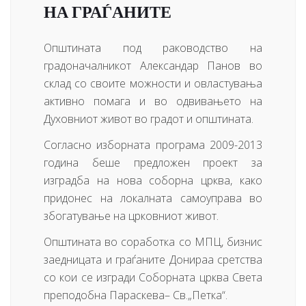
НА ГРАЃАНИТЕ
Општината под раководство на
градоначалникот Александар Панов во
склад со своите можности и овластувања
активно помага и во одвивањето на
Духовниот живот во градот и општината.
Согласно изборната програма 2009-2013
година беше предложен проект за
изградба на нова соборна црква, како
придонес на локалната самоуправа во
збогатување на црковниот живот.
Општината во соработка со МПЦ, бизнис
заедницата и граѓаните Донираа сретства
со кои се изгради Соборната црква Света
преподобна Параскева– Св.„Петка“.