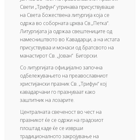
Свети „Трифун“ утринава присуствуваше
на Света божествена литургија која се
одржа во соборната црква Св.„Петка“.
Литургијата ја одржаа свештениците од
намесништвото во Кавадарци, а на истата
присуствуваа и монаси од братсвото на
манастирот Св. „Јован“ Бигорски.
Со литургијата официјално започна
одбележувањето на преавославниот
христијански празник Св. „Трифун“ кој
кавадарчани го празнуваат како
заштитник на лозарите.
Централната свеченост во чест на
празникот ќе се одржи на градскиот
плоштад каде ќе се изврши
традиционалното закројување на