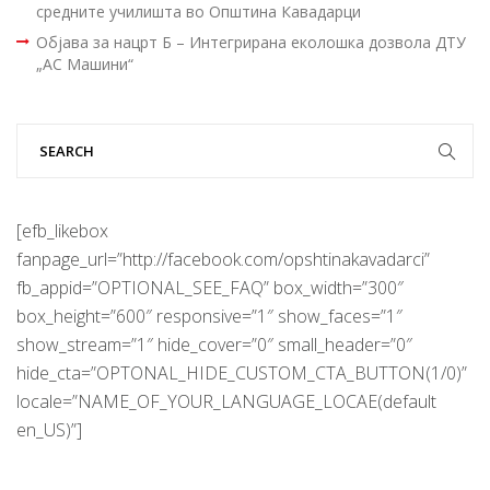
средните училишта во Општина Кавадарци
Објава за нацрт Б – Интегрирана еколошка дозвола ДТУ
„АС Машини“
[efb_likebox
fanpage_url=”http://facebook.com/opshtinakavadarci”
fb_appid=”OPTIONAL_SEE_FAQ” box_width=”300″
box_height=”600″ responsive=”1″ show_faces=”1″
show_stream=”1″ hide_cover=”0″ small_header=”0″
hide_cta=”OPTONAL_HIDE_CUSTOM_CTA_BUTTON(1/0)”
locale=”NAME_OF_YOUR_LANGUAGE_LOCAE(default
en_US)”]