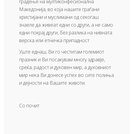
градење на мултиконфесионална
Македонија, во која нашите граѓани
христијани и муслимани од секогаш
знаеле да живеат едни со други, а не само
едни покрај други, без разлика на нивната
верска или етничка припадност.
Уште еднаш, Ви го честитам големиот
празник и Ви посакувам многу здравје,
среќа, радост и духовен мир, а духовниот
мир нека Ви донесе успех во сите полиња
и дејности на Вашите животи.
Со почит