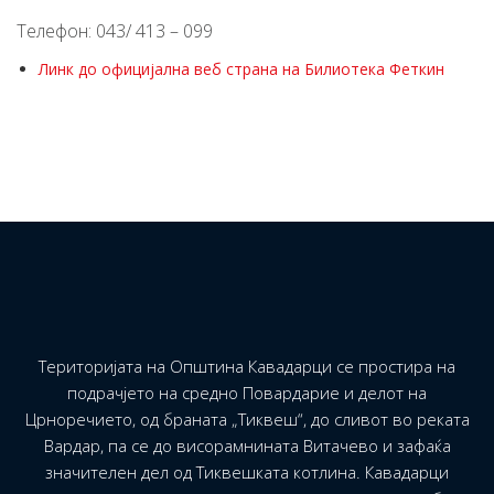
Телефон: 043/ 413 – 099
Линк до официјална веб страна на Билиотека Феткин
Територијата на Општина Кавадарци се простира на
подрачјето на средно Повардарие и делот на
Црноречието, од браната „Тиквеш“, до сливот во реката
Вардар, па се до висорамнината Витачево и зафаќа
значителен дел од Тиквешката котлина. Кавадарци