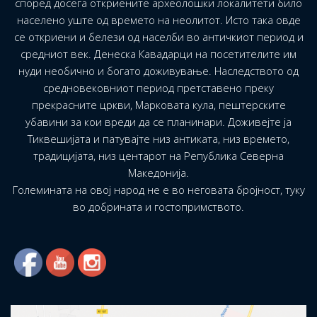
според досега откриените археолошки локалитети било
населено уште од времето на неолитот. Исто така овде
се откриени и белези од населби во античкиот период и
средниот век. Денеска Кавадарци на посетителите им
нуди необично и богато доживување. Наследството од
средновековниот период претставено преку
прекрасните цркви, Марковата кула, пештерските
убавини за кои вреди да се планинари. Доживејте ја
Тиквешијата и патувајте низ антиката, низ времето,
традицијата, низ центарот на Република Северна
Македонија.
Големината на овој народ не е во неговата бројност, туку
во добрината и гостопримството.