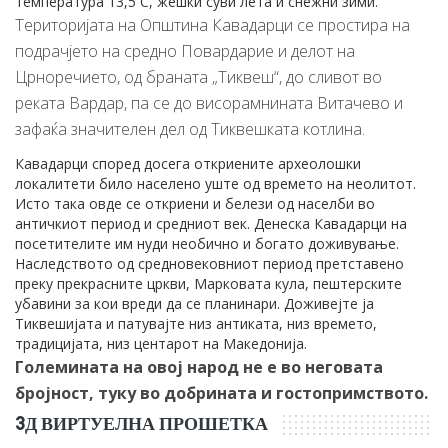
температура 13,5 C, жешки суви лета и снежни зими.
Територијата на Општина Кавадарци се простира на
подрачјето на средно Повардарие и делот на
Црноречието, од браната „Тиквеш“, до сливот во
реката Вардар, па се до висорамнината Витачево и
зафаќа значителен дел од Тиквешката котлина.
Кавадарци според досега откриените археолошки
локалитети било населено уште од времето на неолитот.
Исто така овде се откриени и белези од населби во
античкиот период и средниот век. Денеска Кавадарци на
посетителите им нуди необично и богато доживување.
Наследството од средновековниот период претставено
преку прекрасните цркви, Марковата кула, пештерските
убавини за кои вреди да се планинари. Доживејте ја
Тиквешијата и патувајте низ антиката, низ времето,
традицијата, низ центарот на Македонија.
Големината на овој народ не е во неговата
бројност, туку во добрината и гостопримството.
3Д ВИРТУЕЛНА ПРОШЕТКА