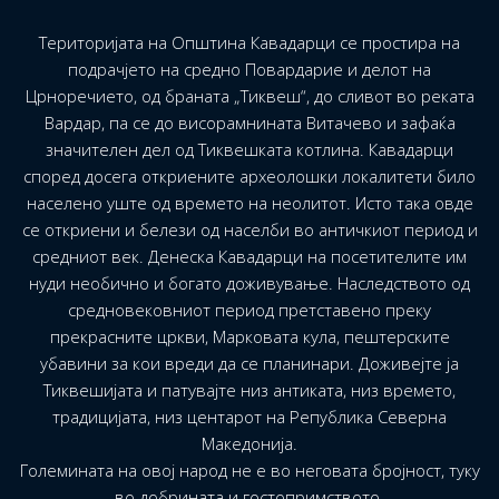
Територијата на Општина Кавадарци се простира на
подрачјето на средно Повардарие и делот на
Црноречието, од браната „Тиквеш“, до сливот во реката
Вардар, па се до висорамнината Витачево и зафаќа
значителен дел од Тиквешката котлина. Кавадарци
според досега откриените археолошки локалитети било
населено уште од времето на неолитот. Исто така овде
се откриени и белези од населби во античкиот период и
средниот век. Денеска Кавадарци на посетителите им
нуди необично и богато доживување. Наследството од
средновековниот период претставено преку
прекрасните цркви, Марковата кула, пештерските
убавини за кои вреди да се планинари. Доживејте ја
Тиквешијата и патувајте низ антиката, низ времето,
традицијата, низ центарот на Република Северна
Македонија.
Големината на овој народ не е во неговата бројност, туку
во добрината и гостопримството.