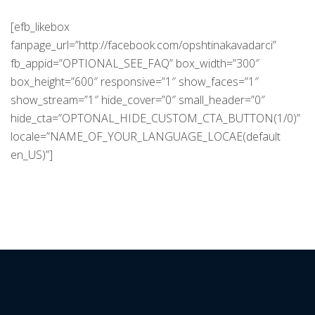
[efb_likebox
fanpage_url=”http://facebook.com/opshtinakavadarci”
fb_appid=”OPTIONAL_SEE_FAQ” box_width=”300″
box_height=”600″ responsive=”1″ show_faces=”1″
show_stream=”1″ hide_cover=”0″ small_header=”0″
hide_cta=”OPTONAL_HIDE_CUSTOM_CTA_BUTTON(1/0)”
locale=”NAME_OF_YOUR_LANGUAGE_LOCAE(default
en_US)”]