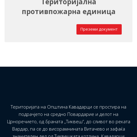
Територијална
противпожарна единица
Преземи документ
Територијата на Општина Кавадарци се простира на
подрачјето на средно Повардарие и делот на
Црноречието, од браната „Тиквеш“, до сливот во реката
Вардар, па се до висорамнината Витачево и зафаќа
значителен дел од Тиквешката котлина. Кавадарци