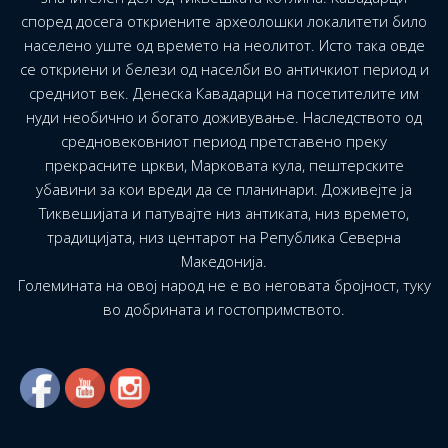
според досега откриените археолошки локалитети било
населено уште од времето на неолитот. Исто така овде
се откриени и белези од населби во античкиот период и
средниот век. Денеска Кавадарци на посетителите им
нуди необично и богато доживување. Наследството од
средновековниот период претставено преку
прекрасните цркви, Марковата кула, пештерските
убавини за кои вреди да се планинари. Доживејте ја
Тиквешијата и патувајте низ антиката, низ времето,
традицијата, низ центарот на Република Северна
Македонија.
Големината на овој народ не е во неговата бројност, туку
во добрината и гостопримството.