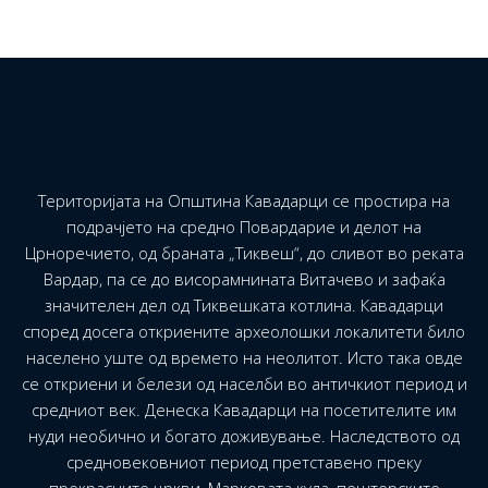
Територијата на Општина Кавадарци се простира на
подрачјето на средно Повардарие и делот на
Црноречието, од браната „Тиквеш“, до сливот во реката
Вардар, па се до висорамнината Витачево и зафаќа
значителен дел од Тиквешката котлина. Кавадарци
според досега откриените археолошки локалитети било
населено уште од времето на неолитот. Исто така овде
се откриени и белези од населби во античкиот период и
средниот век. Денеска Кавадарци на посетителите им
нуди необично и богато доживување. Наследството од
средновековниот период претставено преку