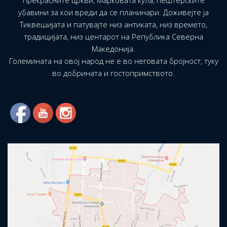
прекрасните цркви, Марковата кула, пештерските
убавини за кои вреди да се планинари. Доживејте ја
Тиквешијата и патувајте низ антиката, низ времето,
традицијата, низ центарот на Република Северна
Македонија.
Големината на овој народ не е во неговата бројност, туку
во добрината и гостопримството.