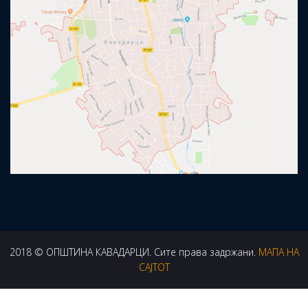
2018 © ОПШТИНА КАВАДАРЦИ. Сите права задржани.
МАПА НА
САЈТОТ