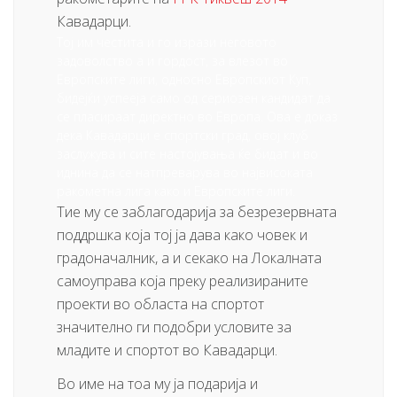
Кавадарци.
Тој им честита и го изрази неговото
задоволство а и гордост, за влезот во
Европските лиги, односно Европскиот Куп,
бидејќи успееја само од сериозен кандидат да
се пласираат директно во Европа. Ова е доказ
дека Кавадарци е спортски град, овој клуб
заслужува и сите настојувања ќе бидат и во
иднина да се натпреварува во највисоката
ракометна лига како и Европските лиги.
Тие му се заблагодарија за безрезервната
поддршка која тој ја дава како човек и
градоначалник, а и секако на Локалната
самоуправа која преку реализираните
проекти во областа на спортот
значително ги подобри условите за
младите и спортот во Кавадарци.
Во име на тоа му ја подарија и