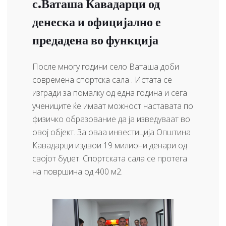
с.Ваташа Кавадарци од
денеска и официјално е
предадена во функција
После многу години село Ваташа доби
современа спортска сала . Истата се
изгради за помалку од една година и сега
учениците ќе имаат можност наставата по
физичко образование да ја изведуваат во
овој објект. За оваа инвестиција Општина
Кавадарци издвои 19 милиони денари од
својот буџет. Спортската сала се протега
на површина од 400 м2.