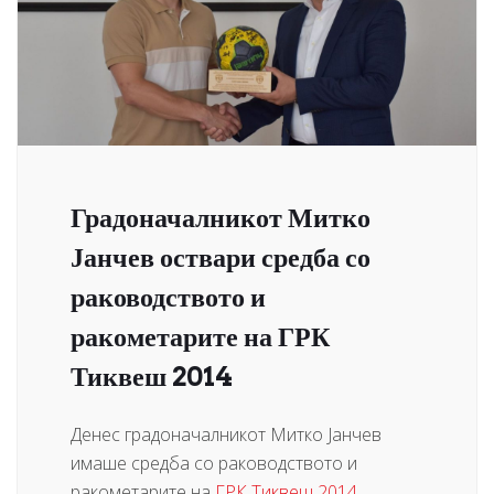
Градоначалникот Митко
Јанчев оствари средба со
раководството и
ракометарите на ГРК
Тиквеш 2014
Денес градоначалникот Митко Јанчев
имаше средба со раководството и
ракометарите на
ГРК Тиквеш 2014