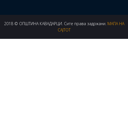
2018 © ОПШТИНА КАВАДАРЦИ. Сите права задржани.
МАПА НА
САЈТОТ