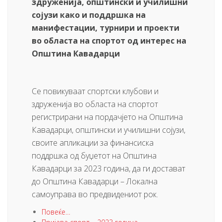
здруженија, општински и училишни
сојузи како и поддршка на
манифестации, турнири и проекти
во областа на спортот од интерес на
O
пштина Кавадарци
Се повикуваат спортски клубови и
здруженија во областа на спортот
регистрирани на пордачјето на Општина
Кавадарци, општински и училишни сојузи,
своите апликации за финансиска
поддршка од буџетот на Општина
Кавадарци за 2023 година, да ги достават
до Општина Кавадарци – Локална
самоуправа во предвидениот рок.
Повеќе…