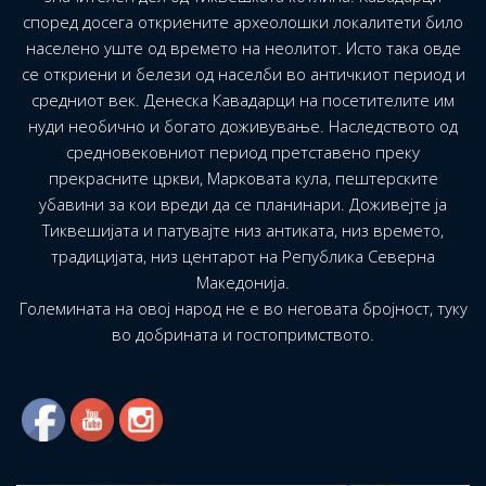
според досега откриените археолошки локалитети било
населено уште од времето на неолитот. Исто така овде
се откриени и белези од населби во античкиот период и
средниот век. Денеска Кавадарци на посетителите им
нуди необично и богато доживување. Наследството од
средновековниот период претставено преку
прекрасните цркви, Марковата кула, пештерските
убавини за кои вреди да се планинари. Доживејте ја
Тиквешијата и патувајте низ антиката, низ времето,
традицијата, низ центарот на Република Северна
Македонија.
Големината на овој народ не е во неговата бројност, туку
во добрината и гостопримството.