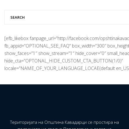
[efb_likebox fanpage_url=”http://facebook.com/opshtinakavad
fb_appid=”OPTIONAL_SEE_FAQ” box_width=”300″ box_height
show_faces=”1″ show_stream=”1″ hide_cover=”0″ small_hea
hide_cta=”OPTONAL_HIDE_CUSTOM_CTA_BUTTON(1/0)”
locale=”NAME_OF_YOUR_LANGUAGE_LOCAE(default en_US)
Територијата на Општина Кавадарци се простира на