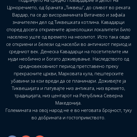
подрачјето на средно Повардарие и делот на
Црноречието, од браната „Тиквеш“, до сливот во реката
Вардар, па се до висорамнината Витачево и зафаќа
значителен дел од Тиквешката котлина. Кавадарци
според досега откриените археолошки локалитети било
населено уште од времето на неолитот. Исто така овде
се откриени и белези од населби во античкиот период и
средниот век. Денеска Кавадарци на посетителите им
нуди необично и богато доживување. Наследството од
средновековниот период претставено преку
прекрасните цркви, Марковата кула, пештерските
убавини за кои вреди да се планинари. Доживејте ја
Тиквешијата и патувајте низ антиката, низ времето,
традицијата, низ центарот на Република Северна
Македонија.
Големината на овој народ не е во неговата бројност, туку
во добрината и гостопримството.