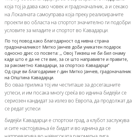
која тој ја дава како човек и градоначалник, а и секако
на Локалната самоуправа која преку реализираните
проекти во областа на спортот значително ги подобри
условите за младите и спортот во Кавадарци.
По тој повод како благодарност од нивна страна
градоначалникот Митко Јанчев доби уникатен подарок
односно дрес со посвета: ,, Овој Тиквеш не би бил онаму
каде што е да не сте вие, за се што направивте и правите,
за ракометно Кавадарци, за спортско Кавадарци’’
Од срце ви благодариме г-дин Митко Јанчев, градоначалник
на Општина Кавадарци.
Во оваа прилика тој им честиташе за досегашните
успеси, и им посака многу среќа во иднина бидејќи се
сериозен кандидат за излез во Европа, да продолжат да
се редат успеси
бидејќи Кавадарци е спортски град, а клубот заслужува
и сите настојувања ќе бидат и во иднина да се
натпреварува во највисоката ракометна лига.