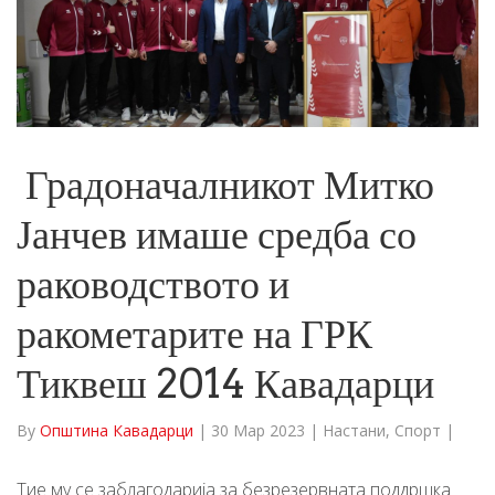
Градоначалникот Митко
Јанчев имаше средба со
раководството и
ракометарите на ГРК
Тиквеш 2014 Кавадарци
By
Општина Кавадарци
|
30 Мар 2023
|
Настани
,
Спорт
|
Тие му се заблагодарија за безрезервната поддршка