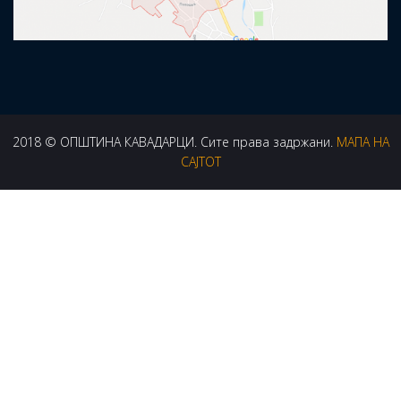
2018 © ОПШТИНА КАВАДАРЦИ. Сите права задржани.
МАПА НА
САЈТОТ