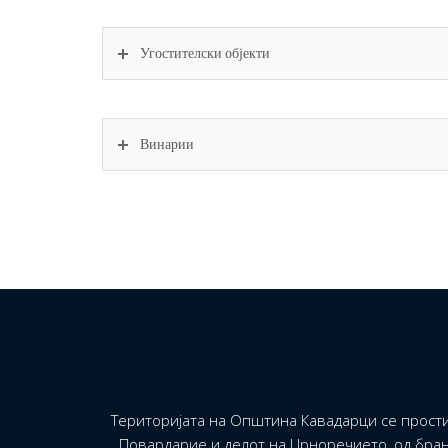
Угостителски објекти
Винарии
Територијата на Општина Кавадарци се прости
Повардарие и делот на Црноречието, од бран