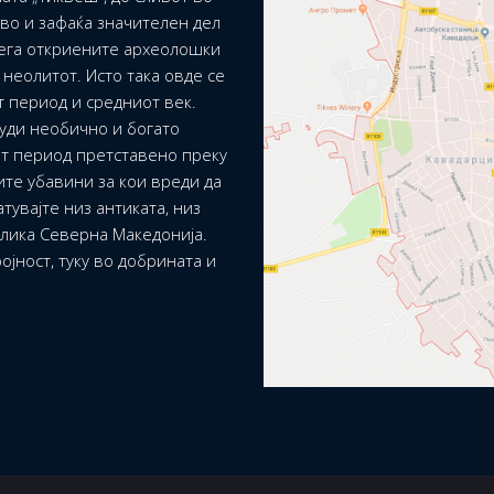
ево и зафаќа значителен дел
сега откриените археолошки
неолитот. Исто така овде се
т период и средниот век.
уди необично и богато
т период претставено преку
ите убавини за кои вреди да
тувајте низ антиката, низ
блика Северна Македонија.
ојност, туку во добрината и