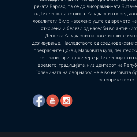
реката Вардар, па се до висорамнината Витач
од Тиквешката котлина. Кавадарци според до
локалитети било населено уште од времето на 
откриени и белези од населби во античкио
Денеска Кавадарци на посетителите им н
доживување. Наследството од средновековнио
прекрасните цркви, Марковата кула, пештерск
се планинари. Доживејте ја Тиквешијата и па
времето, традицијата, низ центарот на Репу
Големината на овој народ не е во неговата бр
гостопримството.