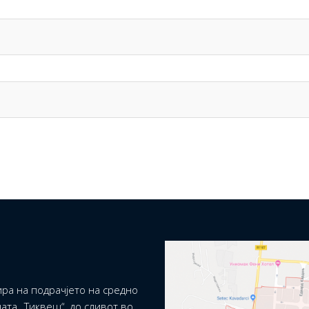
ра на подрачјето на средно
ата „Тиквеш“, до сливот во