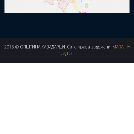
2018 © ОПШТИНА КАВАДАРЦИ. Сите права задржани.
МАПА НА
САЈТОТ