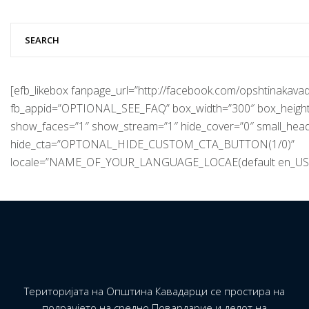
[efb_likebox fanpage_url=”http://facebook.com/opshtinakavad
fb_appid=”OPTIONAL_SEE_FAQ” box_width=”300″ box_height
show_faces=”1″ show_stream=”1″ hide_cover=”0″ small_hea
hide_cta=”OPTONAL_HIDE_CUSTOM_CTA_BUTTON(1/0)”
locale=”NAME_OF_YOUR_LANGUAGE_LOCAE(default en_US)
Територијата на Општина Кавадарци се простира на
подрачјето на средно Повардарие и делот на