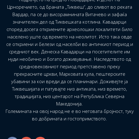
Црноречието, од браната „Тиквеш“, до сливот во реката
Вардар, па се до висорамнината Витачево и зафаќа
значителен дел од Тиквешката котлина. Кавадарци
според досега откриените археолошки локалитети било
населено уште од времето на неолитот. Исто така овде
се откриени и белези од населби во античкиот период и
средниот век. Денеска Кавадарци на посетителите им
нуди необично и богато доживување. Наследството од
средновековниот период претставено преку
прекрасните цркви, Марковата кула, пештерските
убавини за кои вреди да се планинари. Доживејте ја
Тиквешијата и патувајте низ антиката, низ времето,
традицијата, низ центарот на Република Северна
Македонија.
Големината на овој народ не е во неговата бројност, туку
во добрината и гостопримството.