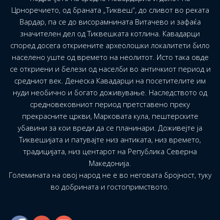
Црноречието, од браната „Тиквеш“, до сливот во реката
Вардар, па се до висорамнината Витачево и зафаќа
значителен дел од Тиквешката котлина. Кавадарци
според досега откриените археолошки локалитети било
населено уште од времето на неолитот. Исто така овде
се откриени и белези од населби во античкиот период и
средниот век. Денеска Кавадарци на посетителите им
нуди необично и богато доживување. Наследството од
средновековниот период претставено преку
прекрасните цркви, Марковата кула, пештерските
убавини за кои вреди да се планинари. Доживејте ја
Тиквешијата и патувајте низ антиката, низ времето,
традицијата, низ центарот на Република Северна
Македонија.
Големината на овој народ не е во неговата бројност, туку
во добрината и гостопримството.