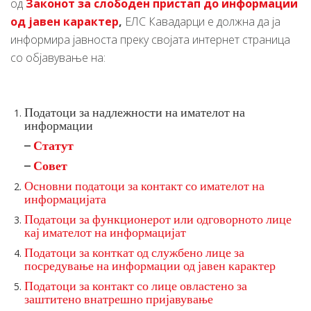
од
Законот за слободен пристап до информации
од јавен карактер
,
ЕЛС Кавадарци е должна да ја
информира јавноста преку својата интернет страница
со објавување на:
Податоци за надлежности на имателот на
информации
–
Статут
–
Совет
Основни податоци за контакт со имателот на
информацијата
Податоци за функционерот или одговорното лице
кај имателот на информацијат
Податоци за конткат од службено лице за
посредување на информации од јавен карактер
Податоци за контакт со лице овластено за
заштитено внатрешно пријавување