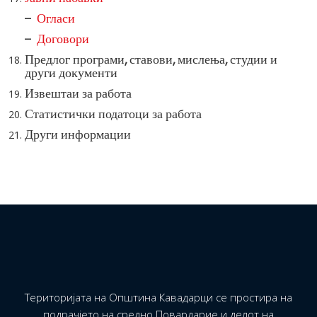
–
Огласи
–
Договори
Предлог програми, ставови, мислења, студии и
други документи
Извештаи за работа
Статистички податоци за работа
Други информации
Територијата на Општина Кавадарци се простира на
подрачјето на средно Повардарие и делот на