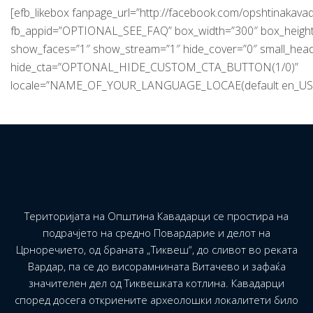
[efb_likebox fanpage_url=”http://facebook.com/opshtinakavad
fb_appid=”OPTIONAL_SEE_FAQ” box_width=”300″ box_height
show_faces=”1″ show_stream=”1″ hide_cover=”0″ small_hea
hide_cta=”OPTONAL_HIDE_CUSTOM_CTA_BUTTON(1/0)”
locale=”NAME_OF_YOUR_LANGUAGE_LOCAE(default en_US)
Територијата на Општина Кавадарци се простира на
подрачјето на средно Повардарие и делот на
Црноречието, од браната „Тиквеш“, до сливот во реката
Вардар, па се до висорамнината Витачево и зафаќа
значителен дел од Тиквешката котлина. Кавадарци
според досега откриените археолошки локалитети било