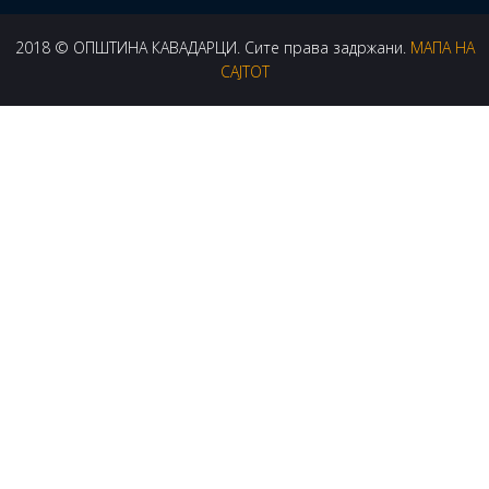
2018 © ОПШТИНА КАВАДАРЦИ. Сите права задржани.
МАПА НА
САЈТОТ