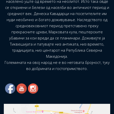
населено уште од времето на неолитот. Исто така овде
се откриени и белези од населби во античкиот период и
средниот век. Денеска Кавадарци на посетителите им
нуди необично и богато доживување. Наследството од
средновековниот период претставено преку
прекрасните цркви, Марковата кула, пештерските
убавини за кои вреди да се планинари. Доживејте ја
Тиквешијата и патувајте низ антиката, низ времето,
традицијата, низ центарот на Република Северна
Македонија.
Големината на овој народ не е во неговата бројност, туку
во добрината и гостопримството.