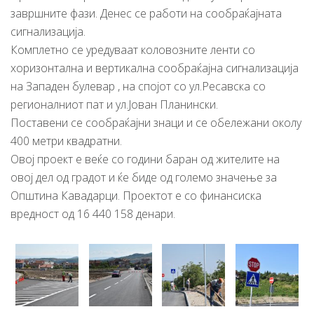
завршните фази. Денес се работи на сообраќајната
сигнализација.
Комплетно се уредуваат коловозните ленти со
хоризонтална и вертикална сообраќајна сигнализација
на Западен булевар , на спојот со ул.Ресавска со
регионалниот пат и ул.Јован Планински.
Поставени се сообраќајни знаци и се обележани околу
400 метри квадратни.
Овој проект е веќе со години баран од жителите на
овој дел од градот и ќе биде од големо значење за
Општина Кавадарци. Проектот е со финансиска
вредност од 16 440 158 денари.