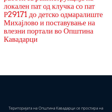
локален пат од клучка со пат
Р29171 до детско одмаралиште
Михајлово и поставување на
влезни портали во Општина
Кавадарци
Територијата на Општина Кавадарци се простира на