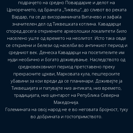
подрачјето на средно Повардарие и делот на
Црноречието, од браната „Тиквеш“, до сливот во реката
Вардар, па се до висорамнината Витачево и зафаќа
значителен дел од Тиквешката котлина. Кавадарци
според досега откриените археолошки локалитети било
населено уште од времето на неолитот. Исто така овде
се откриени и белези од населби во античкиот период и
средниот век. Денеска Кавадарци на посетителите им
нуди необично и богато доживување. Наследството од
средновековниот период претставено преку
прекрасните цркви, Марковата кула, пештерските
убавини за кои вреди да се планинари. Доживејте ја
Тиквешијата и патувајте низ антиката, низ времето,
традицијата, низ центарот на Република Северна
Македонија.
Големината на овој народ не е во неговата бројност, туку
во добрината и гостопримството.