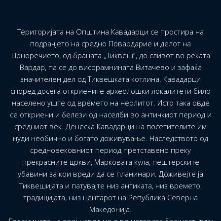
Територијата на Општина Кавадарци се простира на
подрачјето на средно Повардарие и делот на
Црноречието, од браната „Тиквеш“, до сливот во реката
Вардар, па се до висорамнината Витачево и зафаќа
значителен дел од Тиквешката котлина. Кавадарци
според досега откриените археолошки локалитети било
населено уште од времето на неолитот. Исто така овде
се откриени и белези од населби во античкиот период и
средниот век. Денеска Кавадарци на посетителите им
нуди необично и богато доживување. Наследството од
средновековниот период претставено преку
прекрасните цркви, Марковата кула, пештерските
убавини за кои вреди да се планинари. Доживејте ја
Тиквешијата и патувајте низ антиката, низ времето,
традицијата, низ центарот на Република Северна
Македонија.