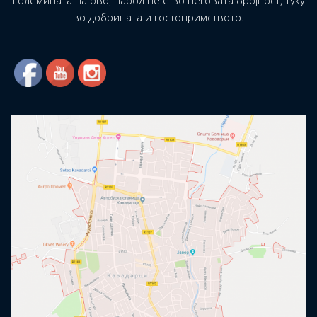
Големината на овој народ не е во неговата бројност, туку
во добрината и гостопримството.