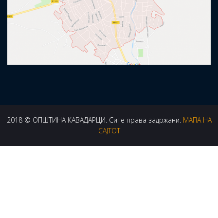
2018 © ОПШТИНА КАВАДАРЦИ. Сите права задржани.
МАПА НА
САЈТОТ