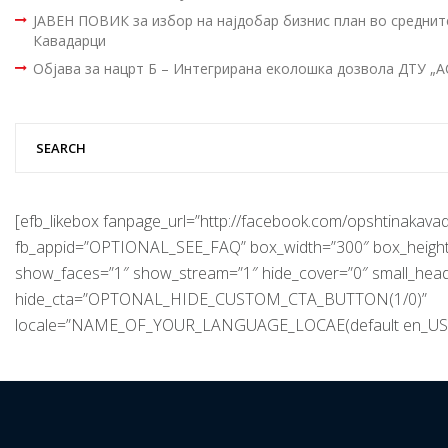
ЈАВЕН ПОВИК за избор на најдобар бизнис план во средни
Кавадарци
Објава за нацрт Б – Интегрирана еколошка дозвола ДТУ „
[efb_likebox fanpage_url=”http://facebook.com/opshtinakavad
fb_appid=”OPTIONAL_SEE_FAQ” box_width=”300″ box_height
show_faces=”1″ show_stream=”1″ hide_cover=”0″ small_hea
hide_cta=”OPTONAL_HIDE_CUSTOM_CTA_BUTTON(1/0)”
locale=”NAME_OF_YOUR_LANGUAGE_LOCAE(default en_US)