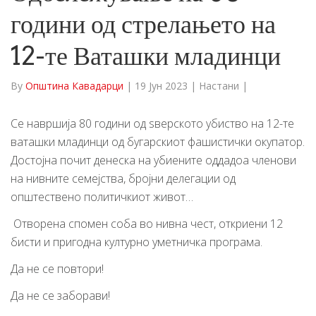
години од стрелањето на
12-те Ваташки младинци
By
Општина Кавадарци
|
19 Јун 2023
|
Настани
|
Се навршија 80 години од ѕверското убиство на 12-те
ваташки младинци од бугарскиот фашистички окупатор.
Достојна почит денеска на убиените оддадоа членови
на нивните семејства, бројни делегации од
општествено политичкиот живот…
Отворена спомен соба во нивна чест, откриени 12
бисти и пригодна културно уметничка програма.
Да не се повтори!
Да не се заборави!