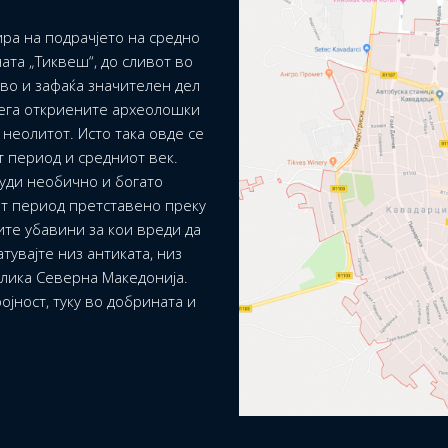
ра на подрачјето на средно
ата „Тиквеш“, до сливот во
ево и зафаќа значителен дел
сега откриените археолошки
неолитот. Исто така овде се
т период и средниот век.
уди необично и богато
т период претставено преку
ите убавини за кои вреди да
тувајте низ антиката, низ
блика Северна Македонија.
ојност, туку во добрината и