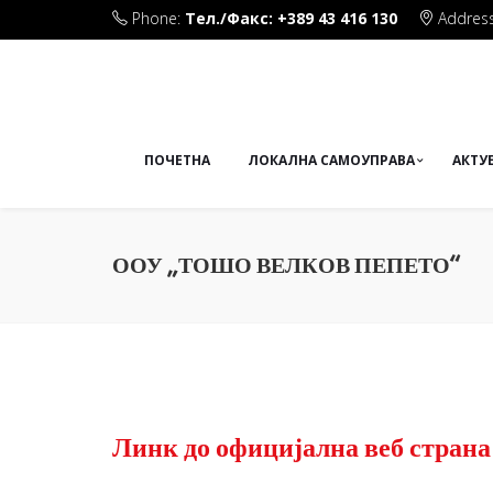
Phone:
Тел./Факс: +389 43 416 130
Address
Плоштад Маршал Тито бб
ПОЧЕТНА
ЛОКАЛНА САМОУПРАВА
АКТУ
ООУ „ТОШО ВЕЛКОВ ПЕПЕТО“
Линк до официјална веб стран