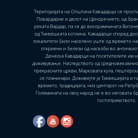
Територијата на Општина Кавадарци се прости
Повардарие и делот на Црноречието, од бран
реката Вардар, па се до висорамнината Витач
од Тиквешката котлина. Кавадарци според до
локалитети било населено уште од времето на 
откриени и белези од населби во античкио
Денеска Кавадарци на посетителите им н
доживување. Наследството од средновековнио
прекрасните цркви, Марковата кула, пештерск
се планинари. Доживејте ја Тиквешијата и па
времето, традицијата, низ центарот на Репу
Големината на овој народ не е во неговата бр
гостопримството.