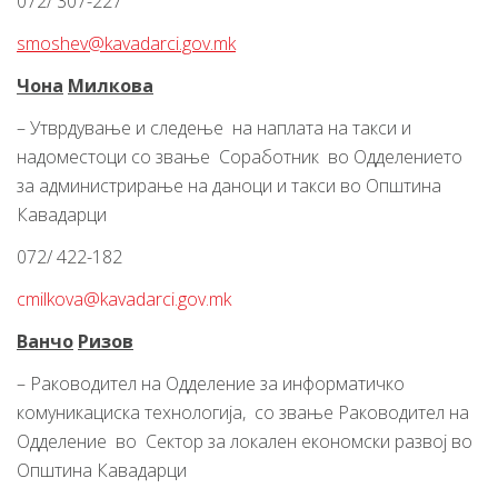
072/ 307-227
smoshev@kavadarci.gov.mk
Чона
Милкова
– Утврдување и следење на наплата на такси и
надоместоци со звање Соработник во Одделението
за администрирање на даноци и такси во Општина
Кавадарци
072/ 422-182
cmilkova@kavadarci.gov.mk
Ванчо
Ризов
– Раководител на Одделение за информатичко
комуникациска технологија, со звање Раководител на
Одделение во Сектор за локален економски развој во
Општина Кавадарци