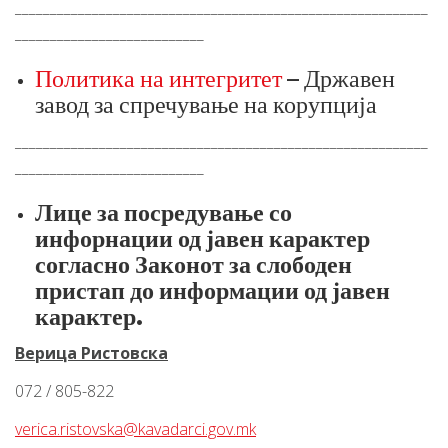
___________________________________________________________
___________________________
Политика на интегритет
– Државен
завод за спречување на корупција
___________________________________________________________
___________________________
Лице
за
посредување
со
инфорнации
од
јавен
карактер
согласно
Законот
за
слободен
пристап
до
информации
од
јавен
карактер
.
Верица Ристовска
072 / 805-822
verica.ristovska@kavadarci.gov.mk