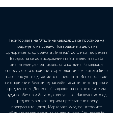
Територијата на Општина Кавадарци се простира на
подрачјето на средно Повардарие и делот на
Црноречието, од браната „Тиквеш“, до сливот во реката
Вардар, па се до висорамнината Витачево и зафаќа
значителен дел од Тиквешката котлина. Кавадарци
според досега откриените археолошки локалитети било
населено уште од времето на неолитот. Исто така овде
се откриени и белези од населби во античкиот период и
средниот век. Денеска Кавадарци на посетителите им
нуди необично и богато доживување. Наследството од
средновековниот период претставено преку
прекрасните цркви, Марковата кула, пештерските
убавини за кои вреди да се планинари. Доживејте ја