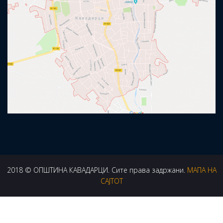
2018 © ОПШТИНА КАВАДАРЦИ. Сите права задржани.
МАПА НА
САЈТОТ