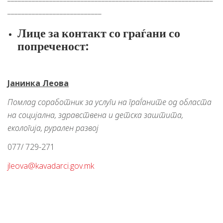
___________________________
Лице за контакт со граѓани со
попреченост:
Јанинка Леова
Помлад соработник за услуги на граѓаните од областа
на социјална, здравствена и детска заштита,
екологија, рурален развој
077/ 729-271
jleova@kavadarci.gov.mk