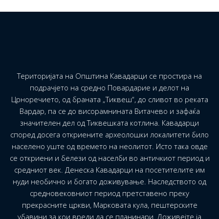
Територијата на Општина Кавадарци се простира на
подрачјето на средно Повардарие и делот на
Црноречието, од браната „Тиквеш“, до сливот во реката
Вардар, па се до висорамнината Витачево и зафаќа
значителен дел од Тиквешката котлина. Кавадарци
според досега откриените археолошки локалитети било
населено уште од времето на неолитот. Исто така овде
се откриени и белези од населби во античкиот период и
средниот век. Денеска Кавадарци на посетителите им
нуди необично и богато доживување. Наследството од
средновековниот период претставено преку
прекрасните цркви, Марковата кула, пештерските
убавини за кои вреди да се планинари. Доживејте ја