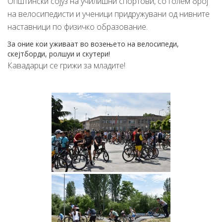
Општински сојуз на училишни спортови, со голем број
на велосипедисти и ученици придружувани од нивните
наставници по физичко образование.
За оние кои уживаат во возењето на велосипеди,
скејтборди, ролшуи и скутери!
Кавадарци се грижи за младите!