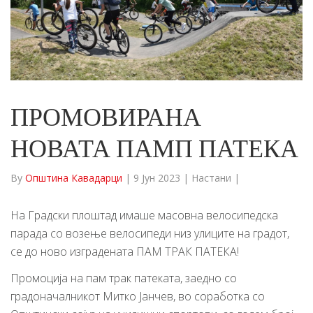
ПРОМОВИРАНА
НОВАТА ПАМП ПАТЕКА
By
Општина Кавадарци
|
9 Јун 2023
|
Настани
|
На Градски плоштад имаше масовна велосипедска
парада со возење велосипеди низ улиците на градот,
се до ново изградената ПАМ ТРАК ПАТЕКА!
Промоција на пам трак патеката, заедно со
градоначалникот Митко Јанчев, во соработка со