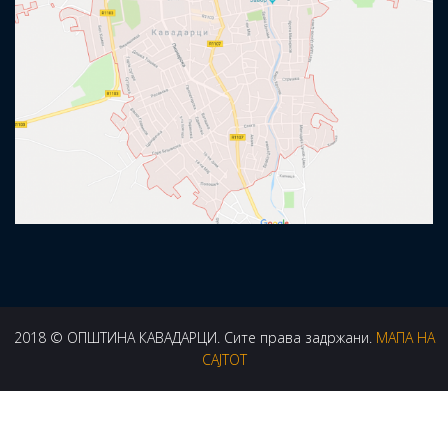
2018 © ОПШТИНА КАВАДАРЦИ. Сите права задржани.
МАПА НА
САЈТОТ