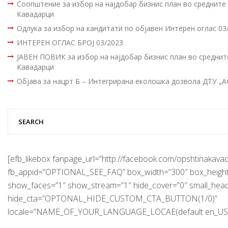
Соопштение за избор на најдобар бизнис план во среднит
Кавадарци
Одлука за избор на кандитати по објавен Интерен оглас 03
ИНТЕРЕН ОГЛАС БРОЈ 03/2023
ЈАВЕН ПОВИК за избор на најдобар бизнис план во средни
Кавадарци
Објава за нацрт Б – Интегрирана еколошка дозвола ДТУ „
[efb_likebox fanpage_url=”http://facebook.com/opshtinakavad
fb_appid=”OPTIONAL_SEE_FAQ” box_width=”300″ box_height
show_faces=”1″ show_stream=”1″ hide_cover=”0″ small_hea
hide_cta=”OPTONAL_HIDE_CUSTOM_CTA_BUTTON(1/0)”
locale=”NAME_OF_YOUR_LANGUAGE_LOCAE(default en_US)