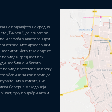
ра на подрачјето на средно
ата „Тиквеш“, до сливот во
ево и зафаќа значителен дел
сега откриените археолошки
неолитот. Исто така овде се
т период и средниот век.
уди необично и богато
т период претставено преку
ите убавини за кои вреди да
тувајте низ антиката, низ
блика Северна Македонија.
ојност, туку во добрината и