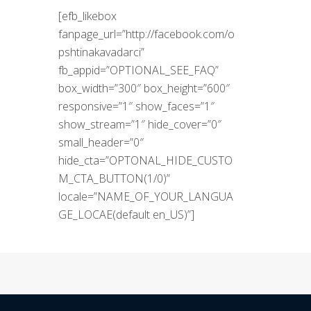
[efb_likebox
fanpage_url=”http://facebook.com/o
pshtinakavadarci”
fb_appid=”OPTIONAL_SEE_FAQ”
box_width=”300″ box_height=”600″
responsive=”1″ show_faces=”1″
show_stream=”1″ hide_cover=”0″
small_header=”0″
hide_cta=”OPTONAL_HIDE_CUSTO
M_CTA_BUTTON(1/0)”
locale=”NAME_OF_YOUR_LANGUA
GE_LOCAE(default en_US)”]