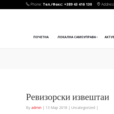
Phone:
Тел./Факс: +389 43 416 130
Address
Плоштад Маршал Тито бб
ПОЧЕТНА
ЛОКАЛНА САМОУПРАВА
АКТУ
Ревизорски извештаи
By
admin
|
13 Мар 2018
|
Uncategorized
|