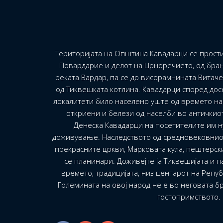
Територијата на Општина Кавадарци се прости
Повардарие и делот на Црноречието, од бран
реката Вардар, па се до висорамнината Витач
од Тиквешката котлина. Кавадарци според до
локалитети било населено уште од времето на 
откриени и белези од населби во античкио
Денеска Кавадарци на посетителите им н
доживување. Наследството од средновековнио
прекрасните цркви, Марковата кула, пештерск
се планинари. Доживејте ја Тиквешијата и па
времето, традицијата, низ центарот на Репу
Големината на овој народ не е во неговата бр
гостопримството.