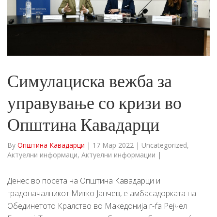
Симулациска вежба за
управување со кризи во
Општина Кавадарци
By
Општина Кавадарци
|
17 Мар 2022
|
Uncategorized
,
Актуелни информаци
,
Актуелни информации
|
Денес во посета на Општина Кавадарци и
градоначалникот Митко Јанчев, е амбасадорката на
Обединетото Кралство во Македонија г-ѓа Рејчел