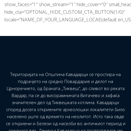
show_faces=”1″ show_stream=”1″ hide_cover=”0″ small_hea
hide_cta=”OPTONAL_HIDE_CUSTOM_CTA_BUTTON(1/0)”
locale=”NAME_OF_YOUR_LANGUAGE_LOCAE(default en_US)
Територијата на Општина Кавадарци се простира на
подрачјето на средно Повардарие и делот на
Црноречието, од браната „Тиквеш“, до сливот во реката
Вардар, па се до висорамнината Витачево и зафаќа
значителен дел од Тиквешката котлина. Кавадарци
според досега откриените археолошки локалитети било
населено уште од времето на неолитот. Исто така овде
се откриени и белези од населби во античкиот период и
средниот век. Денеска Кавадарци на посетителите им