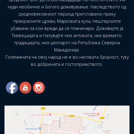
нуди необично и богато доживување. Наследството од
средновековниот период претставено преку
прекрасните цркви, Марковата кула, пештерските
убавини за кои вреди да се планинари. Доживејте ја
Тиквешијата и патувајте низ антиката, низ времето,
традицијата, низ центарот на Република Северна
Македонија.
Големината на овој народ не е во неговата бројност, туку
во добрината и гостопримството.