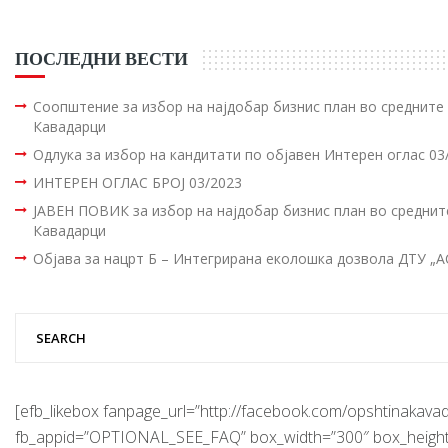
ПОСЛЕДНИ ВЕСТИ
Соопштение за избор на најдобар бизнис план во среднит
Кавадарци
Одлука за избор на кандитати по објавен Интерен оглас 03
ИНТЕРЕН ОГЛАС БРОЈ 03/2023
ЈАВЕН ПОВИК за избор на најдобар бизнис план во средни
Кавадарци
Објава за нацрт Б – Интегрирана еколошка дозвола ДТУ „
[efb_likebox fanpage_url=”http://facebook.com/opshtinakavad
fb_appid=”OPTIONAL_SEE_FAQ” box_width=”300″ box_height