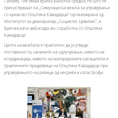
Галовеј. Тие имаа кратка работна средба, по што ќе
присуствуваат на ,,Симулациска вежба за управување
со кризи во Општина Кавадарци” организирана од
Институтот за демократија ,,Социетес Цивилис”, и
Британската амбасада, во соработка со Општина
Кавадарци.
Целта на вежбата е практично да ја утврди
поставеноста, начините на одлучување, нивото на
координација, нивото на материјалните капацитети и
практичните предизвици на Oпштина Кавадарци при
управувањето на ризици од несреќи и катастрофи.