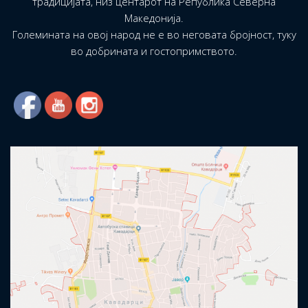
традицијата, низ центарот на Република Северна
Македонија.
Големината на овој народ не е во неговата бројност, туку
во добрината и гостопримството.