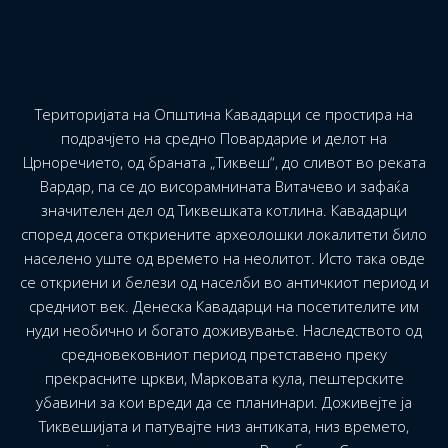
Територијата на Општина Кавадарци се простира на
подрачјето на средно Повардарие и делот на
Црноречието, од браната „Тиквеш“, до сливот во реката
Вардар, па се до висорамнината Витачево и зафаќа
значителен дел од Тиквешката котлина. Кавадарци
според досега откриените археолошки локалитети било
населено уште од времето на неолитот. Исто така овде
се откриени и белези од населби во античкиот период и
средниот век. Денеска Кавадарци на посетителите им
нуди необично и богато доживување. Наследството од
средновековниот период претставено преку
прекрасните цркви, Марковата кула, пештерските
убавини за кои вреди да се планинари. Доживејте ја
Тиквешијата и патувајте низ антиката, низ времето,