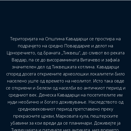
Територијата на Општина Кавадарци се простира на
подрачјето на средно Повардарие и делот на
Црноречието, од браната „Тиквеш“, до сливот во реката
Вардар, па се до висорамнината Витачево и зафаќа
значителен дел од Тиквешката котлина. Кавадарци
според досега откриените археолошки локалитети било
населено уште од времето на неолитот. Исто така овде
се откриени и белези од населби во античкиот период и
средниот век. Денеска Кавадарци на посетителите им
нуди необично и богато доживување. Наследството од
средновековниот период претставено преку
прекрасните цркви, Марковата кула, пештерските
убавини за кои вреди да се планинари. Доживејте ја
Тиквешијата и патувајте низ антиката, низ времето,