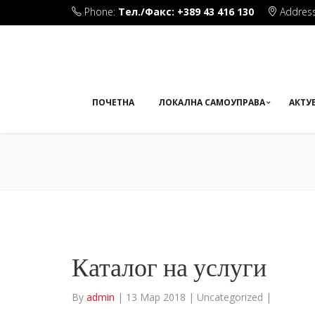
Phone:
Тел./Факс: +389 43 416 130
Address
Плоштад Маршал Тито бб
ПОЧЕТНА
ЛОКАЛНА САМОУПРАВА
АКТУ
Каталог на услуги
By
admin
|
13 Мар 2018
|
Uncategorized
|