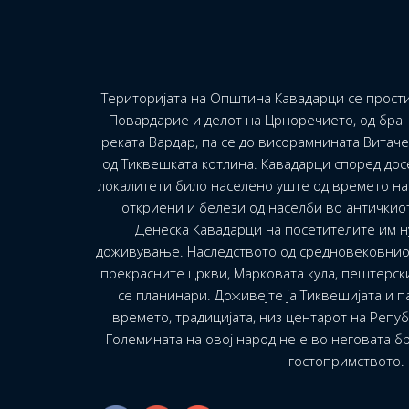
Територијата на Општина Кавадарци се прости
Повардарие и делот на Црноречието, од бран
реката Вардар, па се до висорамнината Витач
од Тиквешката котлина. Кавадарци според до
локалитети било населено уште од времето на 
откриени и белези од населби во античкио
Денеска Кавадарци на посетителите им н
доживување. Наследството од средновековнио
прекрасните цркви, Марковата кула, пештерск
се планинари. Доживејте ја Тиквешијата и па
времето, традицијата, низ центарот на Репу
Големината на овој народ не е во неговата бр
гостопримството.