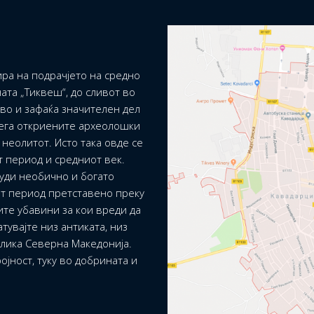
ра на подрачјето на средно
ата „Тиквеш“, до сливот во
ево и зафаќа значителен дел
сега откриените археолошки
неолитот. Исто така овде се
т период и средниот век.
уди необично и богато
т период претставено преку
ите убавини за кои вреди да
тувајте низ антиката, низ
блика Северна Македонија.
ојност, туку во добрината и