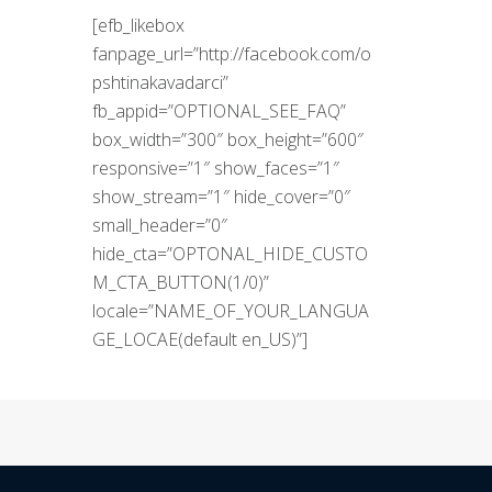
[efb_likebox
fanpage_url=”http://facebook.com/o
pshtinakavadarci”
fb_appid=”OPTIONAL_SEE_FAQ”
box_width=”300″ box_height=”600″
responsive=”1″ show_faces=”1″
show_stream=”1″ hide_cover=”0″
small_header=”0″
hide_cta=”OPTONAL_HIDE_CUSTO
M_CTA_BUTTON(1/0)”
locale=”NAME_OF_YOUR_LANGUA
GE_LOCAE(default en_US)”]