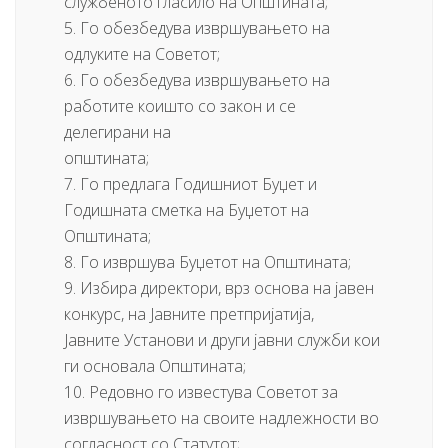
службеното гласило на Општината;
5. Го обезбедува извршувањето на
одлуките на Советот;
6. Го обезбедува извршувањето на
работите коишто со закон и се
делегирани на
општината;
7. Го предлага Годишниот Буџет и
Годишната сметка на Буџетот на
Општината;
8. Го извршува Буџетот на Општината;
9. Избира директори, врз основа на јавен
конкурс, на Јавните претпријатија,
Јавните Установи и други јавни служби кои
ги основала Општината;
10. Редовно го известува Советот за
извршувањето на своите надлежности во
согласност со Статутот;