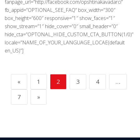
fanpage_url=”http://facebook.com/opshtinakavadarci”
fb_appid=”OPTIONAL_SEE_FAQ” box_width=”300″
box_height=”600″ responsive=”1″ show_faces=”1″
show_stream=”1″ hide_cover=”0″ small_header=”0″
hide_cta=”OPTONAL_HIDE_CUSTOM_CTA_BUTTON(1/0)”
locale=”NAME_OF_YOUR_LANGUAGE_LOCAE(default
en_US)”]
«
1
2
3
4
…
7
»