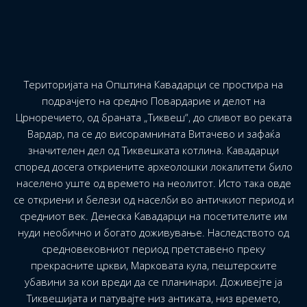
Територијата на Општина Кавадарци се простира на
подрачјето на средно Повардарие и делот на
Црноречието, од браната „Тиквеш“, до сливот во реката
Вардар, па се до висорамнината Витачево и зафаќа
значителен дел од Тиквешката котлина. Кавадарци
според досега откриените археолошки локалитети било
населено уште од времето на неолитот. Исто така овде
се откриени и белези од населби во античкиот период и
средниот век. Денеска Кавадарци на посетителите им
нуди необично и богато доживување. Наследството од
средновековниот период претставено преку
прекрасните цркви, Марковата кула, пештерските
убавини за кои вреди да се планинари. Доживејте ја
Тиквешијата и патувајте низ антиката, низ времето,