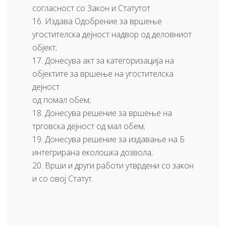
согласност со Закон и Статутот
16. Издава Одобрение за вршење
угостителска дејност надвор од деловниот
објект;
17. Донесува акт за категоризација на
објектите за вршење на угостителска
дејност
од помал обем;
18. Донесува решение за вршење на
трговска дејност од мал обем;
19. Донесува решение за издавање на Б
интегрирана еколошка дозвола;
20. Врши и други работи утврдени со закон
и со овој Статут.