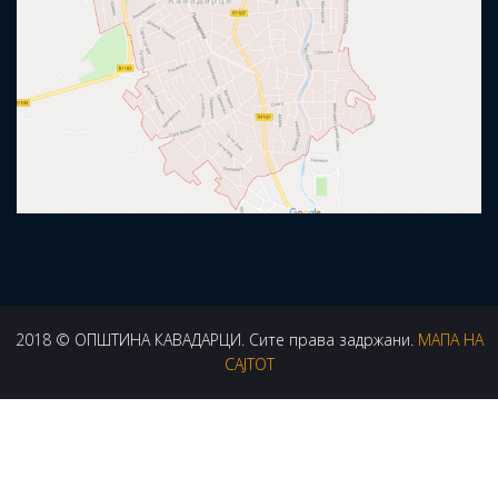
2018 © ОПШТИНА КАВАДАРЦИ. Сите права задржани.
МАПА НА
САЈТОТ