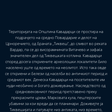
Територијата на Општина Кавадарци се простира на
подрачјето на средно Повардарие и делот на
Црноречието, од браната „Тиквеш“, до сливот во реката
Вардар, па се до висорамнината Витачево и зафаќа
значителен дел од Тиквешката котлина. Кавадарци
според досега откриените археолошки локалитети било
населено уште од времето на неолитот. Исто така овде
се откриени и белези од населби во античкиот период и
средниот век. Денеска Кавадарци на посетителите им
нуди необично и богато доживување. Наследството од
средновековниот период претставено преку
прекрасните цркви, Марковата кула, пештерските
убавини за кои вреди да се планинари. Доживејте ја
Тиквешијата и патувајте низ антиката, низ времето,