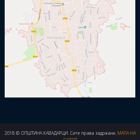
2018 © ОПШТИНА КАВАДАРЦИ. Сите права задржани.
МАПА НА
САЈТОТ