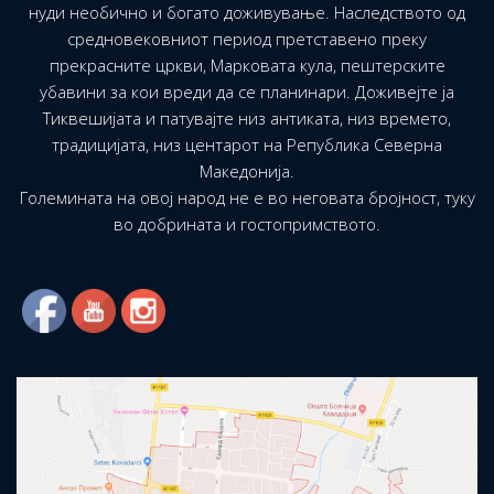
нуди необично и богато доживување. Наследството од
средновековниот период претставено преку
прекрасните цркви, Марковата кула, пештерските
убавини за кои вреди да се планинари. Доживејте ја
Тиквешијата и патувајте низ антиката, низ времето,
традицијата, низ центарот на Република Северна
Македонија.
Големината на овој народ не е во неговата бројност, туку
во добрината и гостопримството.