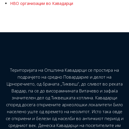
НВO организации во Кавадарци
Територијата на Општина Кавадарци се простира на
подрачјето на средно Повардарие и делот на
Црноречието, од браната „Тиквеш“, до сливот во реката
Вардар, па се до висорамнината Витачево и зафаќа
значителен дел од Тиквешката котлина. Кавадарци
според досега откриените археолошки локалитети било
населено уште од времето на неолитот. Исто така овде
се откриени и белези од населби во античкиот период и
средниот век. Денеска Кавадарци на посетителите им