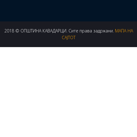
2018 © ОПШТИНА КАВАДАРЦИ. Сите права задржани.
МАПА НА
САЈТОТ