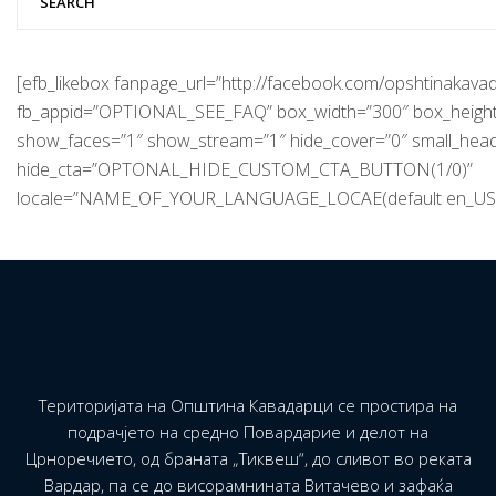
[efb_likebox fanpage_url=”http://facebook.com/opshtinakavad
fb_appid=”OPTIONAL_SEE_FAQ” box_width=”300″ box_height
show_faces=”1″ show_stream=”1″ hide_cover=”0″ small_hea
hide_cta=”OPTONAL_HIDE_CUSTOM_CTA_BUTTON(1/0)”
locale=”NAME_OF_YOUR_LANGUAGE_LOCAE(default en_US)
Територијата на Општина Кавадарци се простира на
подрачјето на средно Повардарие и делот на
Црноречието, од браната „Тиквеш“, до сливот во реката
Вардар, па се до висорамнината Витачево и зафаќа