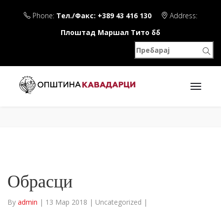
Phone:
Тел./Факс: +389 43 416 130
Address:
Плоштад Маршал Тито бб
Обрасци
By
admin
|
13 Мар 2018
|
Uncategorized
|