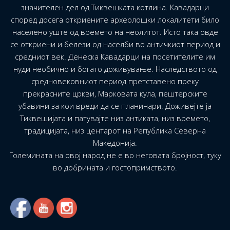
значителен дел од Тиквешката котлина. Кавадарци
според досега откриените археолошки локалитети било
населено уште од времето на неолитот. Исто така овде
се откриени и белези од населби во античкиот период и
средниот век. Денеска Кавадарци на посетителите им
нуди необично и богато доживување. Наследството од
средновековниот период претставено преку
прекрасните цркви, Марковата кула, пештерските
убавини за кои вреди да се планинари. Доживејте ја
Тиквешијата и патувајте низ антиката, низ времето,
традицијата, низ центарот на Република Северна
Македонија.
Големината на овој народ не е во неговата бројност, туку
во добрината и гостопримството.