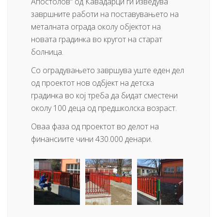
Апостолов“ од Кавадарци ги изведува
завршните работи на поставувањето на
металната ограда околу објектот на
новата градинка во кругот на старат
болница.
Со оградувањето завршува уште еден дел
од проектот нов одбјект на детска
градинка во кој треба да бидат сместени
околу 100 деца од предшколска возраст.
Оваа фаза од проектот во делот на
финансиите чини 430.000 денари.