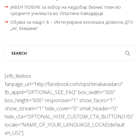
ЈАВЕН ПОВИК за избор на најдобар бизнис план во
средните училишта во Општина Кавадарци
Објава за нацрт Б – Интегрирана еколошка дозвола ДТУ
„АС Машини“
[efb_likebox
fanpage_url=”http://facebook.com/opshtinakavadarci”
fb_appid=”OPTIONAL_SEE_FAQ” box_width=”300″
box_height=”600″ responsive=”1″ show_faces=”1″
show_stream=”1″ hide_cover=”0″ small_header=”0″
hide_cta=”OPTONAL_HIDE_CUSTOM_CTA_BUTTON(1/0)”
locale=”NAME_OF_YOUR_LANGUAGE_LOCAE(default
en_US)”]