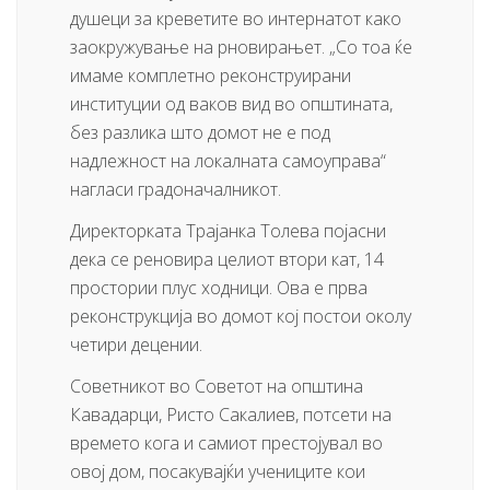
душеци за креветите во интернатот како
заокружување на рновирањет. „Со тоа ќе
имаме комплетно реконструирани
институции од ваков вид во општината,
без разлика што домот не е под
надлежност на локалната самоуправа“
нагласи градоначалникот.
Директорката Трајанка Толева појасни
дека се реновира целиот втори кат, 14
простории плус ходници. Ова е прва
реконструкција во домот кој постои околу
четири децении.
Советникот во Советот на општина
Кавадарци, Ристо Сакалиев, потсети на
времето кога и самиот престојувал во
овој дом, посакувајќи учениците кои