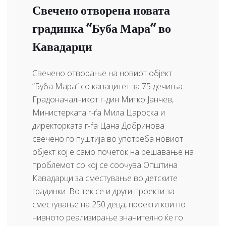
Свечено отворена новата
градинка “Буба Мара“ во
Кавадарци
Свечено отворање на новиот објект
“Буба Мара“ со капацитет за 75 дечиња.
Градоначалникот г-дин Митко Јанчев,
Министерката г-ѓа Мила Цароска и
директорката г-ѓа Цана Добринова
свечено го пуштија во употреба новиот
објект кој е само почеток на решавање на
проблемот со кој се соочува Општина
Кавадарци за сместување во детските
градинки. Во тек се и други проекти за
сместување на 250 деца, проекти кои по
нивното реализирање значително ќе го