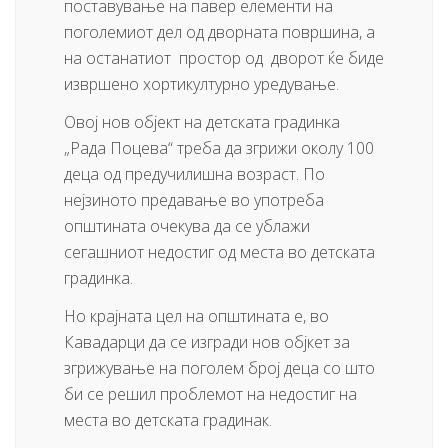
поставување на павер елементи на
поголемиот дел од дворната површина, а
на останатиот простор од дворот ќе биде
извршено хортикултурно уредување.
Овој нов објект на детската градинка
„Рада Поцева“ треба да згрижи околу 100
деца од предучилишна возраст. По
нејзиното предавање во употреба
општината очекува да се ублажи
сегашниот недостиг од места во детската
градинка.
Но крајната цел на општината е, во
Кавадарци да се изгради нов објкет за
згрижување на поголем број деца со што
би се решил проблемот на недостиг на
места во детската градинак.