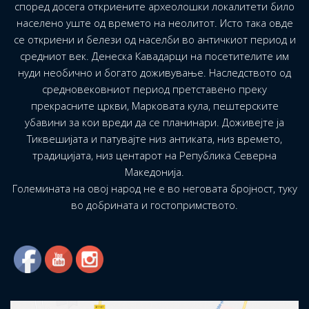
според досега откриените археолошки локалитети било
населено уште од времето на неолитот. Исто така овде
се откриени и белези од населби во античкиот период и
средниот век. Денеска Кавадарци на посетителите им
нуди необично и богато доживување. Наследството од
средновековниот период претставено преку
прекрасните цркви, Марковата кула, пештерските
убавини за кои вреди да се планинари. Доживејте ја
Тиквешијата и патувајте низ антиката, низ времето,
традицијата, низ центарот на Република Северна
Македонија.
Големината на овој народ не е во неговата бројност, туку
во добрината и гостопримството.