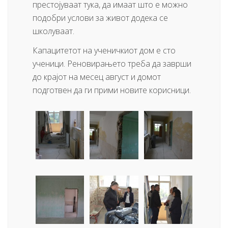
престојуваат тука, да имаат што е можно
подобри услови за живот додека се
школуваат.
Капацитетот на ученичкиот дом е сто
ученици. Реновирањето треба да заврши
до крајот на месец август и домот
подготвен да ги прими новите корисници.