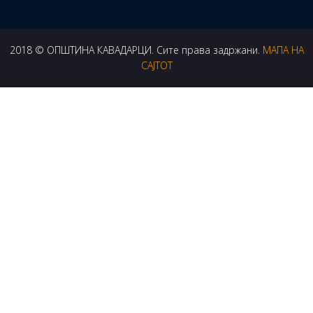
2018 © ОПШТИНА КАВАДАРЦИ. Сите права задржани.
МАПА НА
САЈТОТ