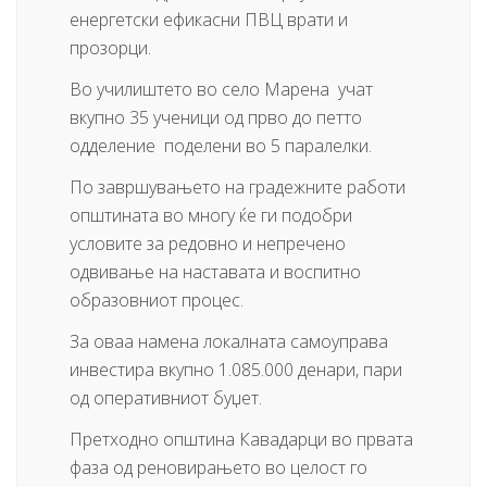
енергетски ефикасни ПВЦ врати и
прозорци.
Во училиштето во село Марена учат
вкупно 35 ученици од прво до петто
одделение поделени во 5 паралелки.
По завршувањето на градежните работи
општината во многу ќе ги подобри
условите за редовно и непречено
одвивање на наставата и воспитно
образовниот процес.
За оваа намена локалната самоуправа
инвестира вкупно 1.085.000 денари, пари
од оперативниот буџет.
Претходно општина Кавадарци во првата
фаза од реновирањето во целост го