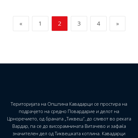
«
1
2
3
4
»
Територијата на Општина Кавадарци се простира на
подрачјето на средно Повардарие и делот на
Црноречието, од браната „Тиквеш“, до сливот во реката
Вардар, па се до висорамнината Витачево и зафаќа
значителен дел од Тиквешката котлина. Кавадарци