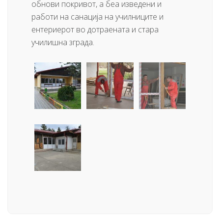
обнови покривот, а беа изведени и
работи на санација на училниците и
ентериерот во дотраената и стара
училишна зграда.