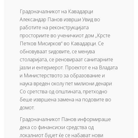
Градоначалникот на Кавадарци
Александар Панов изврши Увид во
работите на реконструкцијата
просториите во ученичкиот дом „Крсте
Петков Мисирков“ во Кавадарци. Се
обновуваат ѕидовите, се менува
столаријата, се реновираат санитарните
јазли и ентериерот. Проектот е на Владата
и Министерството за образование и
наука вреден околу пет милиони денари
Со сретства од општината, претходно
беше извршена замена на подовите во
домот.
Градоначалникот Панов информираше
дека со финансиски средства од
локалниот буџет ќе се набават нови