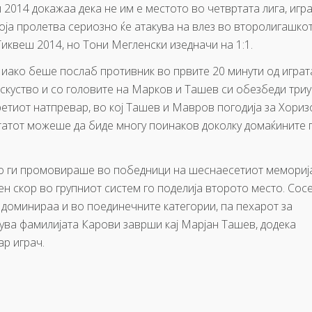
2014 докажаа дека не им е местото во четвртата лига, игра
ја пролетва сериозно ќе атакува на влез во второлигашко
Тиквеш 2014, но Тони Мегленски изедначи на 1:1.
иако беше послаб противник во првите 20 минути од играт
искуство и со головите на Марков и Ташев си обезбеди три
ретиот натпревар, во кој Ташев и Мавров погодија за Хориз
татот можеше да биде многу поинаков доколку домаќините 
о ги промовираше во победници на шеснаесетиот меморија
н скор во групниот систем го поделија второто место. Сос
доминираа и во поединечните категории, па пехарот за
лува фамилијата Карови заврши кај Марјан Ташев, додека
р играч.