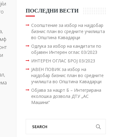
јќи
ПОСЛЕДНИ ВЕСТИ
то
Соопштение за избор на најдобар
а,
бизнис план во средните училишта
во Општина Кавадарци
умф
Одлука за избор на кандитати по
онт
објавен Интерен оглас 03/2023
ги
ИНТЕРЕН ОГЛАС БРОЈ 03/2023
ЈАВЕН ПОВИК за избор на
л,
најдобар бизнис план во средните
училишта во Општина Кавадарци
ема
Објава за нацрт Б – Интегрирана
еколошка дозвола ДТУ „АС
Машини“