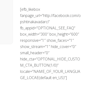
[efb_likebox
fanpage_url=”http://facebook.com/o
pshtinakavadarci”
fb_appid=”OPTIONAL_SEE_FAQ”
box_width=”300″ box_height=”600″
responsive=”1″ show_faces=”1″
show_stream=”1″ hide_cover=”0″
small_header=”0″
hide_cta=”OPTONAL_HIDE_CUSTO
M_CTA_BUTTON(1/0)”
locale=”NAME_OF_YOUR_LANGUA
GE_LOCAE(default en_US)”]