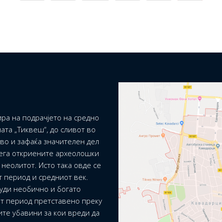
ра на подрачјето на средно
ата „Тиквеш“, до сливот во
ево и зафаќа значителен дел
сега откриените археолошки
неолитот. Исто така овде се
т период и средниот век.
уди необично и богато
т период претставено преку
ите убавини за кои вреди да