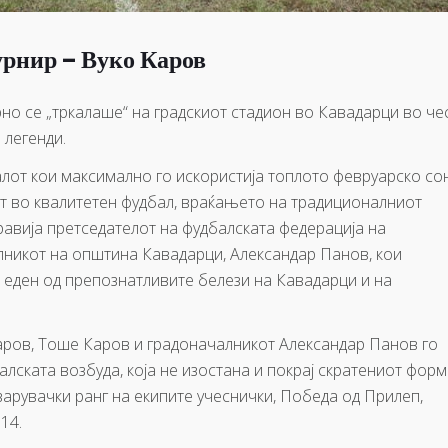
урнир – Вуко Каров
рно се „тркалаше“ на градскиот стадион во Кавадарци во че
 легенди.
лот кои максимално го искористија топлото февруарско со
ат во квалитетен фудбал, враќањето на традиционалниот
равија претседателот на фудбалската федерација на
лникот на општина Кавадарци, Александар Панов, кои
е еден од препознатливите белези на Кавадарци и на
Каров, Тоше Каров и градоначалникот Александар Панов го
балската возбуда, која не изостана и покрај скратениот форм
арувачки ранг на екипите учеснички, Победа од Прилеп,
14.