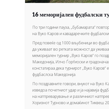
16 меморијален фудбалски т
По три години пауза, „бубамарата“ повто
на Вуко Каров и кавадаречките фудбалски
Пред повеќе од 1000 вљубеници во фудба
да уживаат во ретката можност да ужива
меморијален турнир „Вуко Каров“ го позд
Македонија, Илчо Ѓорѓиоски и градонача
констатираа дека турнирот „Вуко Каров“ 
фудбаслска Македонија.
По поздравните говори, внукот на Вуко 
изведоа почетниот удар и ја најавија фуд
на натпреварување и различниот натпрев
Хоризнот Турново и домаќинот Тиквеш 20