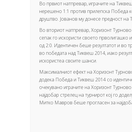
Во првиот натпревар, играчите на Тиквеш 
нерешено 1:1 против прилепска Победа ко
друштво. Јованов му донесе предност на 
Во вториот натпревар, Хоризонт Турново 
сепак го искористи своето прволигашко 
од 2:0. Идентичен беше резултатот и во т
во победата над Тиквеш 2014, иако резул
искористеа своите шанси.
Максималниот ефект на Хоризонт Турнов
додека Победа и Тиквеш 2014 со идентиче
очекувано играчите на Хоризонт Турново 
најдобар стрелец на турнирот кој го доде
Митко Мавров беше прогласен за најдоба