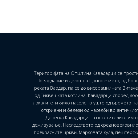
Територијата на Општина Кавадарци се прости
Повардарие и делот на Црноречието, од бран
реката Вардар, па се до висорамнината Витач
од Тиквешката котлина. Кавадарци според до
локалитети било населено уште од времето на 
откриени и белези од населби во античкио
Денеска Кавадарци на посетителите им н
доживување. Наследството од средновековнио
прекрасните цркви, Марковата кула, пештерск