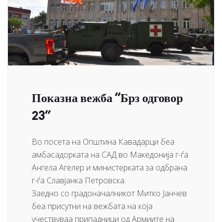
Показна вежба “Брз одговор
23”
Во посета на Општина Кавадарци беа
амбасадорката на САД во Македонија г-ѓа
Ангела Агелер и министерката за одбрана
г-ѓа Славјанка Петровска.
Заедно со градоначалникот Митко Јанчев
беа присутни на вежбата на која
учествуваа припадници од Армиите на