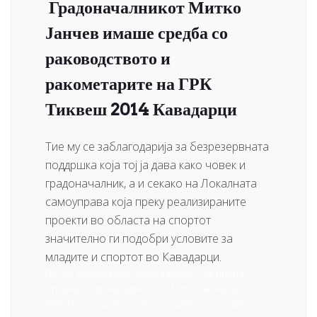
Градоначалникот Митко
Јанчев имаше средба со
раководството и
ракометарите на ГРК
Тиквеш 2014 Кавадарци
Тие му се заблагодарија за безрезервната
поддршка која тој ја дава како човек и
градоначалник, а и секако на Локалната
самоуправа која преку реализираните
проекти во областа на спортот
значително ги подобри условите за
младите и спортот во Кавадарци.
По тој повод како благодарност од нивна
страна градоначалникот Митко Јанчев доби
уникатен подарок односно дрес со посвета: ,,