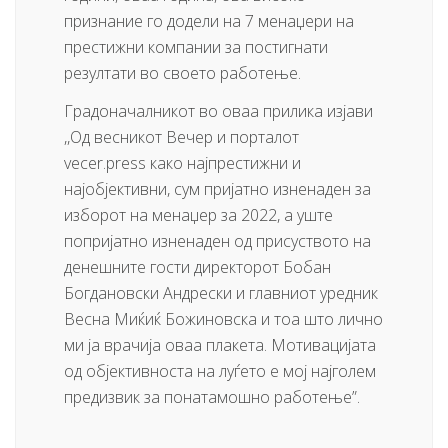
признание го додели на 7 менаџери на
престижни компании за постигнати
резултати во своето работење.
Градоначалникот во оваа прилика изјави
,,Од весникот Вечер и порталот
vecer.press како најпрестижни и
најобјективни, сум пријатно изненаден за
изборот на менаџер за 2022, а уште
попријатно изненаден од присуството на
денешните гости директорот Бобан
Богдановски Андрески и главниот уредник
Весна Миќиќ Божиновска и тоа што лично
ми ја врачија оваа плакета. Мотивацијата
од објективноста на луѓето е мој најголем
предизвик за понатамошно работење”.