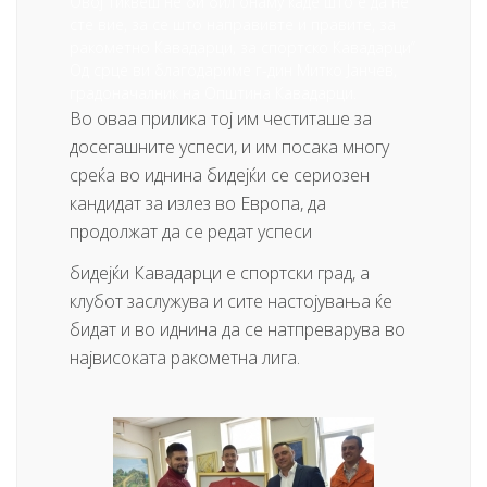
Овој Тиквеш не би бил онаму каде што е да не
сте вие, за се што направивте и правите, за
ракометно Кавадарци, за спортско Кавадарци’’
Од срце ви благодариме г-дин Митко Јанчев,
градоначалник на Општина Кавадарци.
Во оваа прилика тој им честиташе за
досегашните успеси, и им посака многу
среќа во иднина бидејќи се сериозен
кандидат за излез во Европа, да
продолжат да се редат успеси
бидејќи Кавадарци е спортски град, а
клубот заслужува и сите настојувања ќе
бидат и во иднина да се натпреварува во
највисоката ракометна лига.