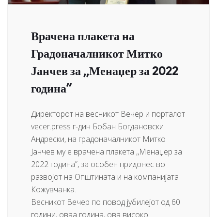
Врачена плакета на
Градоначалникот Митко
Јанчев за ,,Менаџер за 2022
година”
Директорот на весникот Вечер и порталот
vecer.press г-дин Бобан Богдановски
Андрески, на градоначалникот Митко
Јанчев му е врачена плакета ,,Менаџер за
2022 година”, за особен придонес во
развојот на Општината и на компанијата
Кожувчанка.
Весникот Вечер по повод јубилејот од 60
години, оваа година, ова високо