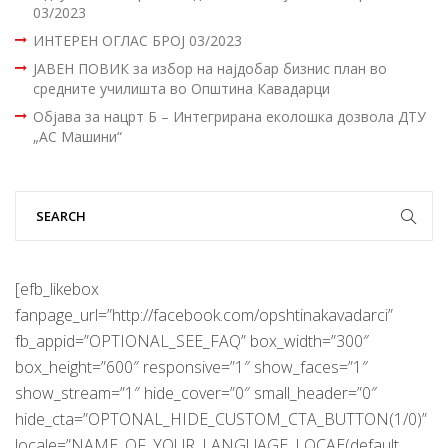
03/2023
ИНТЕРЕН ОГЛАС БРОЈ 03/2023
ЈАВЕН ПОВИК за избор на најдобар бизнис план во
средните училишта во Општина Кавадарци
Објава за нацрт Б – Интегрирана еколошка дозвола ДТУ
„АС Машини“
[efb_likebox
fanpage_url=”http://facebook.com/opshtinakavadarci”
fb_appid=”OPTIONAL_SEE_FAQ” box_width=”300″
box_height=”600″ responsive=”1″ show_faces=”1″
show_stream=”1″ hide_cover=”0″ small_header=”0″
hide_cta=”OPTONAL_HIDE_CUSTOM_CTA_BUTTON(1/0)”
locale=”NAME_OF_YOUR_LANGUAGE_LOCAE(default