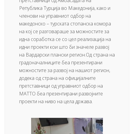
претставници од Амбасадата на
Република Турција во Македонија, како и
членови на управниот одбор на
македонско – турската стопанска комора
на кој се разговараше за можностите за
идна соработка се со цел реализација на
идни проекти кои што би значеле развој
на Вардарски плански регион.Од страна на
градоначалниците беа презентирани
можностите за развој на нашиот регион,
додека од страна на официјалните
претставници од управниот одбор на
МАТТО беа презентирани развојните
проекти на ниво на цела држава.