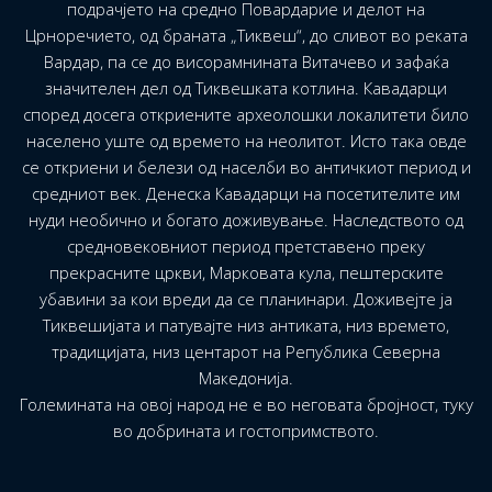
подрачјето на средно Повардарие и делот на
Црноречието, од браната „Тиквеш“, до сливот во реката
Вардар, па се до висорамнината Витачево и зафаќа
значителен дел од Тиквешката котлина. Кавадарци
според досега откриените археолошки локалитети било
населено уште од времето на неолитот. Исто така овде
се откриени и белези од населби во античкиот период и
средниот век. Денеска Кавадарци на посетителите им
нуди необично и богато доживување. Наследството од
средновековниот период претставено преку
прекрасните цркви, Марковата кула, пештерските
убавини за кои вреди да се планинари. Доживејте ја
Тиквешијата и патувајте низ антиката, низ времето,
традицијата, низ центарот на Република Северна
Македонија.
Големината на овој народ не е во неговата бројност, туку
во добрината и гостопримството.