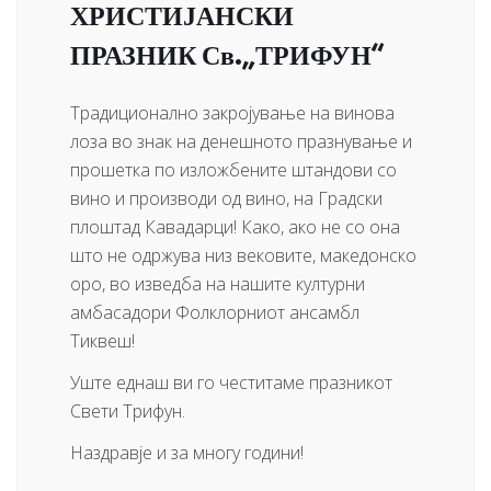
ХРИСТИЈАНСКИ
ПРАЗНИК Св.„ТРИФУН“
Традиционално закројување на винова
лоза во знак на денешното празнување и
прошетка по изложбените штандови со
вино и производи од вино, на Градски
плоштад Кавадарци! Како, ако не со она
што не одржува низ вековите, македонско
оро, во изведба на нашите културни
амбасадори Фолклорниот ансамбл
Тиквеш!
Уште еднаш ви го честитаме празникот
Свети Трифун.
Наздравје и за многу години!