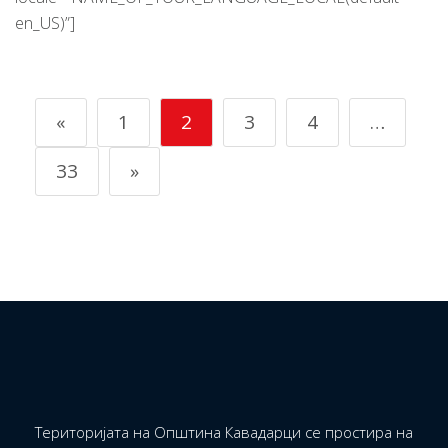
en_US)”]
«
1
2
3
4
…
33
»
Територијата на Општина Кавадарци се простира на