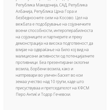
Република Македонија, САД, Република
Албанија, Република Црна Гора и
безбедносните сили на Косово. Цел на
вежбата е подобрување на сојузничките
воени способности, интероперабилноста
на сојузниците и партнерите и преку
демонстрација на висока подготвеност да
влијае на одвраќање на било кој вид на
малициозни активности од потенцијалните
противници. Беа презентирани оклопни
возила, борбени возила, како и
натпревари во уличен баскет во кои
земаа учество над 10 групи, каде што
присуствуваа и претседателот на КФСМ
Перо Антиќ и Тодор Гечевски.