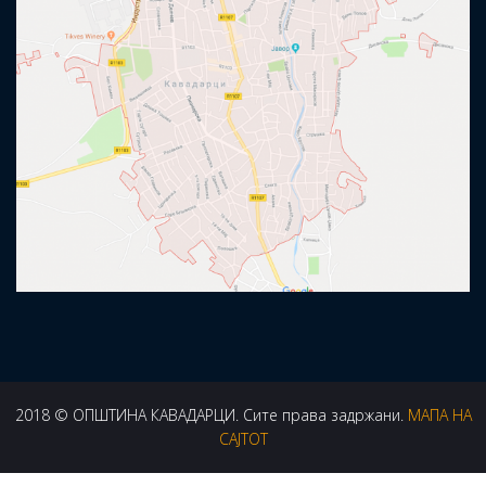
2018 © ОПШТИНА КАВАДАРЦИ. Сите права задржани.
МАПА НА
САЈТОТ