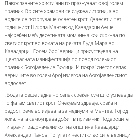
Павославните христијани го празнуваат овој голем
празник. Во сите храмови се служеа литргии, а во
водите се потопуваше осветен крст. Дваесет и пет
годишниот Никола Мантев од Кавадарци беше
најсреќен меѓу десетината момчиња кои скокнаа по
светиот крст во водата на реката Луда Мара во
Кавадарци. Голем број верници присуствуваа на
централната манифестација по повод големиот
празник Богојавление Водици. И покрај снегот сепак
верниците во голем број излегоа на богојавленскиот
водосвет.
„Водата беше ладна но сепак среќен сум што успеав да
го фатам светиот крст. Очекувам здравје, среќа и
радост, рече во изјавата за медиумите Мантев. Тој од
локалната самоуправа доби тв приемник Подароците
ги врачи градоначалникот на општина Кавадарци
Александар Панов. Тој упати честитки до сите верници