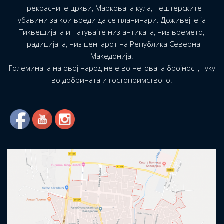
прекрасните цркви, Марковата кула, пештерските
убавини за кои вреди да се планинари. Доживејте ја
Тиквешијата и патувајте низ антиката, низ времето,
традицијата, низ центарот на Република Северна
Македонија.
Големината на овој народ не е во неговата бројност, туку
во добрината и гостопримството.