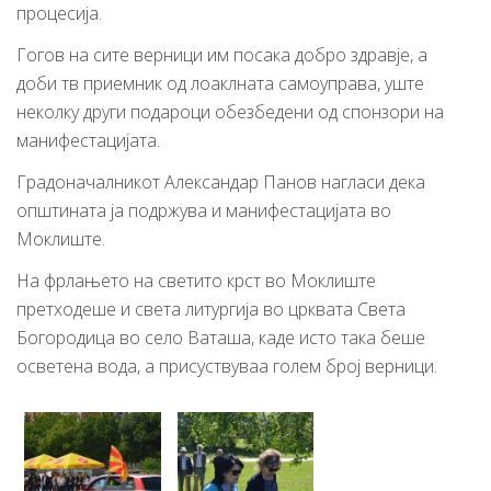
процесија.
Гогов на сите верници им посака добро здравје, а
доби тв приемник од лоаклната самоуправа, уште
неколку други подароци обезбедени од спонзори на
манифестацијата.
Градоначалникот Александар Панов нагласи дека
општината ја подржува и манифестацијата во
Моклиште.
На фрлањето на светито крст во Моклиште
претходеше и света литургија во црквата Света
Богородица во село Ваташа, каде исто така беше
осветена вода, а присуствуваа голем број верници.