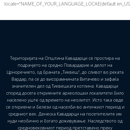
locale=”NAME_OF_YOUR_LANGUAGE_LOCAE(default en_US)
Територијата на Општина Кавадарци се простира на
подрачјето на средно Повардарие и делот на
Црноречието, од браната „Тиквеш“, до сливот во реката
Вардар, па се до висорамнината Витачево и зафаќа
значителен дел од Тиквешката котлина. Кавадарци
според досега откриените археолошки локалитети било
населено уште од времето на неолитот. Исто така овде
се откриени и белези од населби во античкиот период и
средниот век. Денеска Кавадарци на посетителите им
нуди необично и богато доживување. Наследството од
средновековниот период претставено преку