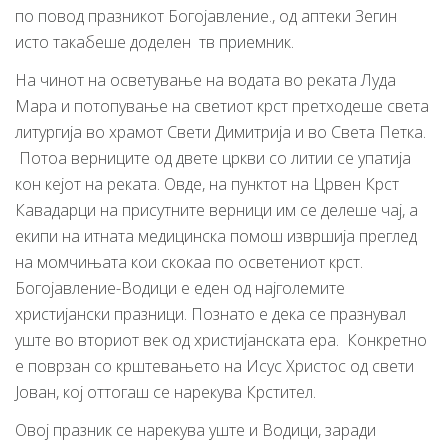
по повод празникот Богојавление., од аптеки Зегин
исто такабеше доделен тв приемник.
На чинот на осветување на водата во реката Луда
Мара и потопување на светиот крст претходеше света
литургија во храмот Свети Димитрија и во Света Петка.
Потоа верниците од двете цркви со литии се упатија
кон кејот на реката. Овде, на пунктот на Црвен Крст
Кавадарци на присутните верници им се делеше чај, а
екипи на итната медицинска помош извршија преглед
на момчињата кои скокаа по осветениот крст.
Богојавление-Водици е еден од најголемите
христијански празници. Познато е дека се празнувал
уште во вториот век од христијанската ера. Конкретно
е поврзан со крштевањето на Исус Христос од свети
Јован, кој оттогаш се нарекува Крстител.
Овој празник се нарекува уште и Водици, заради