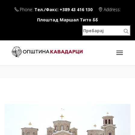
Phone:
Тел./Факс: +389 43 416 130
Address:
Плоштад Маршал Тито бб