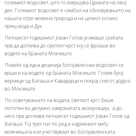
големиот водосвет, што го извршува Црквата на овој
ден. Големиот водосвет е симбол на обновувањето на
нашата огре¬вовена природа и на целиот космос
преку вода и Дух.
Петнаесет годишниот Јован Гогов ја имаше среќата
прв да доплива до светиот крст кој се фрлаше во
водите на браната Моклиште.
Повеќе од една деценија богојавлеснки водосвет се
врши и на водите од браната Моклиште. Голем број
верници од Ваташа и Кавадарци и покрај снегот дојдоа
во Моклиште.
По осветувањето на водата, светиот крст беше
потопен во делумно замрзнатата акомулација, а до
него прв доплива петнаесет годишниот Јован Гогов од
Ваташа. Тој трет пат по ред е најреќниот меѓу
момчињата кои учествуваат во богојавленската