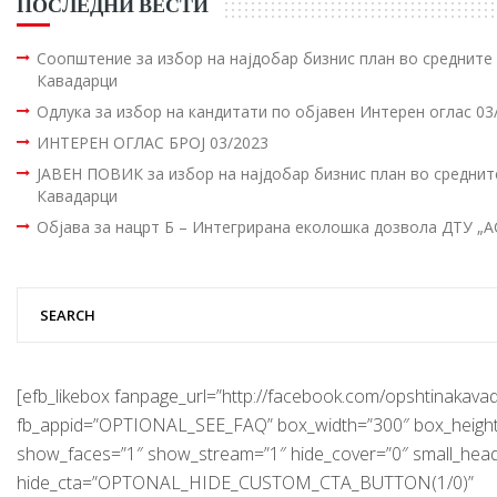
ПОСЛЕДНИ ВЕСТИ
Соопштение за избор на најдобар бизнис план во среднит
Кавадарци
Одлука за избор на кандитати по објавен Интерен оглас 03
ИНТЕРЕН ОГЛАС БРОЈ 03/2023
ЈАВЕН ПОВИК за избор на најдобар бизнис план во средни
Кавадарци
Објава за нацрт Б – Интегрирана еколошка дозвола ДТУ „
[efb_likebox fanpage_url=”http://facebook.com/opshtinakavad
fb_appid=”OPTIONAL_SEE_FAQ” box_width=”300″ box_height
show_faces=”1″ show_stream=”1″ hide_cover=”0″ small_hea
hide_cta=”OPTONAL_HIDE_CUSTOM_CTA_BUTTON(1/0)”