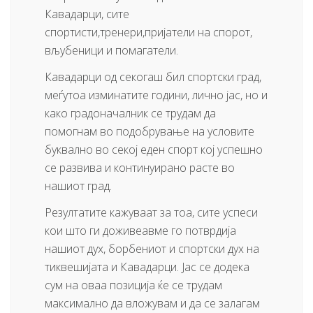
Кавадарци, сите
спортисти,тренери,пријатели на спорот,
вљубеници и помагатели.
Кавадарци од секогаш бил спортски град,
меѓутоа изминатите години, лично јас, но и
како градоначалник се трудам да
помогнам во подобрување на условите
буквално во секој еден спорт кој успешно
се развива и континуирано расте во
нашиот град.
Резултатите кажуваат за тоа, сите успеси
кои што ги доживеавме го потврдија
нашиот дух, борбениот и спортски дух на
тиквешијата и Кавадарци. Јас се додека
сум на оваа позиција ќе се трудам
максимално да вложувам и да се залагам