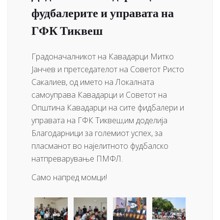
фудбалерите и управата на
ГФК Тиквеш
Градоначалникот на Кавадарци Митко
Јанчев и претседателот на Советот Ристо
Сакалиев, од името на Локалната
самоуправа Кавадарци и Советот на
Општина Кавадарци на сите фидбалери и
управата на ГФК Тиквеш,им доделија
Благодарници за големиот успех, за
пласманот во најелитното фудбалско
натпреварување ПМФЛ.
Само напред момци!