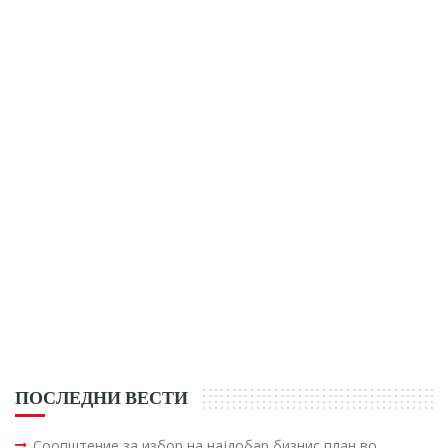
ПОСЛЕДНИ ВЕСТИ
Соопштение за избор на најдобар бизнис план во