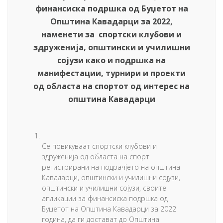
финансиска подршка од
Б
уџетот на
Општина Кавадарци за 20
22
,
наменети
за
спортски клубови и
здруженија
,
општински и училишни
сојузи како и подршка на
манифестации, турнири и проекти
од областа на спортот од интерес на
општина Кавадарци
Се повикуваат спортски клубови и
здруженија од областа на спорт
регистрирани на подрачјето на општина
Кавадарци, општински и училишни сојузи,
општински и училишни сојузи, своите
апликации за финансиска подршка од
Буџетот на Општина Кавадарци за 2022
година, да ги достават до Општина