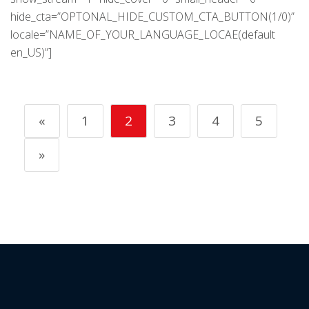
hide_cta=”OPTONAL_HIDE_CUSTOM_CTA_BUTTON(1/0)”
locale=”NAME_OF_YOUR_LANGUAGE_LOCAE(default
en_US)”]
«
1
2
3
4
5
»