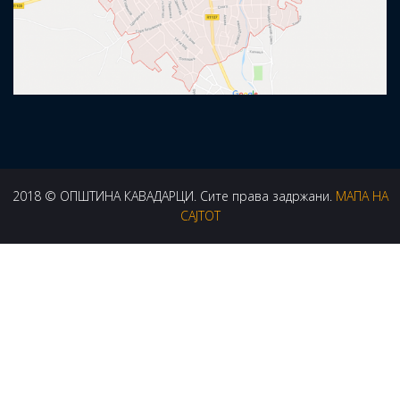
2018 © ОПШТИНА КАВАДАРЦИ. Сите права задржани.
МАПА НА
САЈТОТ