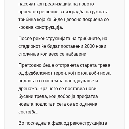
насочат кон реализација на новото
проектно решение за изградба на јужната
трибина која ќе биде
целосно покриена со
кровна конструкциј
а.
После реконструкцијата на трибините, на
стадионот ќе бидат поставени
2000 нови
столчиња
кои в
еќе се набавени
.
Претходно беше отстранета старата трева
од фудбалскиот терен, кој потоа доби нова
подлога со систем за наводнување и
дренажа. Врз него се поставиа нови
бусени трева, кои добро ја прифатиа
новата подлога и сега се во одлична
состојба.
Во последната фаза од реконструкцијата