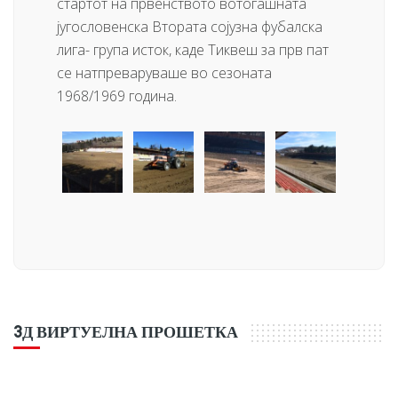
стартот на првенството вотогашната
југословенска Втората сојузна фубалска
лига- група исток, каде Тиквеш за прв пат
се натпреваруваше во сезоната
1968/1969 година.
3Д ВИРТУЕЛНА ПРОШЕТКА