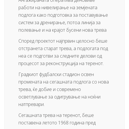
работи на нивелирање на земјената
подлога како подготовка за поставување
систем за дренирање, потоа линија за
полевање и на крајот бусени нова трева
Според проектот најпрвин целосно беше
отстранета старат трева, а подлогата под
неа се подготви за следните делови од
процесот за реконструкција на теренот.
Градкиот фудбалски стадион освен
промената на сегашната подлога со нова
трева, ќе добие и современо
осветлување за одигрување на ноќни
натпревари.
Сегашната трева на теренот, беше
поставена летото 1968 година пред