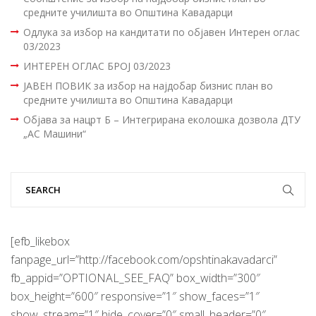
средните училишта во Општина Кавадарци
Одлука за избор на кандитати по објавен Интерен оглас
03/2023
ИНТЕРЕН ОГЛАС БРОЈ 03/2023
ЈАВЕН ПОВИК за избор на најдобар бизнис план во
средните училишта во Општина Кавадарци
Објава за нацрт Б – Интегрирана еколошка дозвола ДТУ
„АС Машини“
[efb_likebox
fanpage_url=”http://facebook.com/opshtinakavadarci”
fb_appid=”OPTIONAL_SEE_FAQ” box_width=”300″
box_height=”600″ responsive=”1″ show_faces=”1″
show_stream=”1″ hide_cover=”0″ small_header=”0″