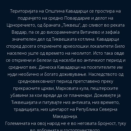
Територијата на Општина Кавадарци се простира на
подрачјето на средно Повардарие и делот на
Црноречието, од браната „Тиквеш“, до сливот во реката
Вардар, па се до висорамнината Витачево и зафаќа
значителен дел од Тиквешката котлина. Кавадарци
според досега откриените археолошки локалитети било
населено уште од времето на неолитот. Исто така овде
се откриени и белези од населби во античкиот период и
средниот век. Денеска Кавадарци на посетителите им
нуди необично и богато доживување. Наследството од
средновековниот период претставено преку
прекрасните цркви, Марковата кула, пештерските
убавини за кои вреди да се планинари. Доживејте ја
Тиквешијата и патувајте низ антиката, низ времето,
традицијата, низ центарот на Република Северна
Македонија.
Големината на овој народ не е во неговата бројност, туку
во добрината и гостопримството.