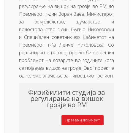
регулирање на вишок на грозје во РМ до
Премиерот г-дин Зоран Заев, Министерот
за земјоделство, шумарство и
водостопанство г-дин Љупчо Николовски
и Специјален советник во Кабинетот на
Премиерот г-ѓа Ленче Николовска. Со
реализирање на овој проект би се решил
проблемот на лозарите во годините кога
се појавува вишок на грозје. Овој проект е
од големо значење за Тиквешкиот регион.
Физибилити студија за
регулирање на вишок
грозје во РМ
Преземи документ