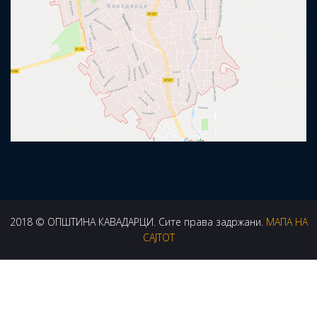
2018 © ОПШТИНА КАВАДАРЦИ. Сите права задржани.
МАПА НА
САЈТОТ