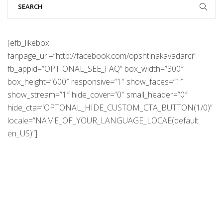
[efb_likebox
fanpage_url=”http://facebook.com/opshtinakavadarci”
fb_appid=”OPTIONAL_SEE_FAQ” box_width=”300″
box_height=”600″ responsive=”1″ show_faces=”1″
show_stream=”1″ hide_cover=”0″ small_header=”0″
hide_cta=”OPTONAL_HIDE_CUSTOM_CTA_BUTTON(1/0)”
locale=”NAME_OF_YOUR_LANGUAGE_LOCAE(default
en_US)”]