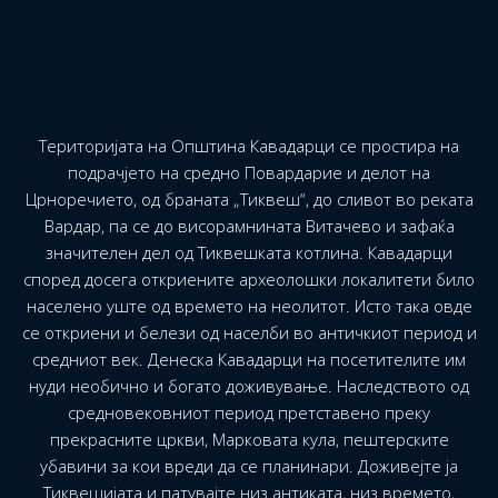
Територијата на Општина Кавадарци се простира на
подрачјето на средно Повардарие и делот на
Црноречието, од браната „Тиквеш“, до сливот во реката
Вардар, па се до висорамнината Витачево и зафаќа
значителен дел од Тиквешката котлина. Кавадарци
според досега откриените археолошки локалитети било
населено уште од времето на неолитот. Исто така овде
се откриени и белези од населби во античкиот период и
средниот век. Денеска Кавадарци на посетителите им
нуди необично и богато доживување. Наследството од
средновековниот период претставено преку
прекрасните цркви, Марковата кула, пештерските
убавини за кои вреди да се планинари. Доживејте ја
Тиквешијата и патувајте низ антиката, низ времето,