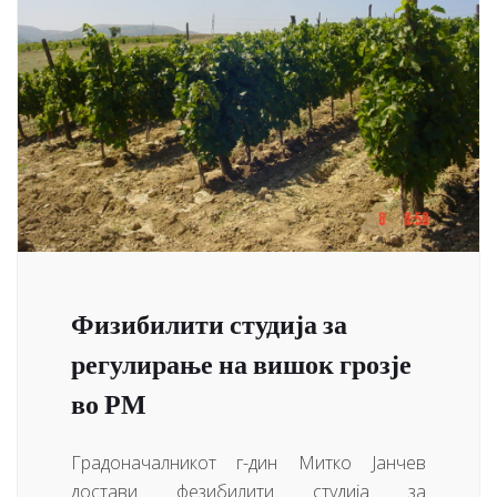
Физибилити студија за
регулирање на вишок грозје
во РМ
Градоначалникот г-дин Митко Јанчев
достави фезибилити студија за