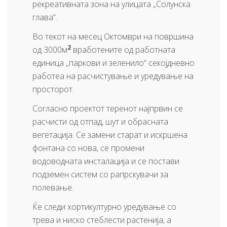
рекреативната зона на улицата „Солунска
глава“.
Во текот на месец Октомври на површина
2
од 3000м
вработените од работната
единица „паркови и зеленило“ секојдневно
работеа на расчистување и уредување на
просторот.
Согласно проектот теренот најпрвин се
расчисти од отпад, шут и обрасната
вегетација. Се замени старат и искршена
фонтана со нова, се промени
водоводната инсталација и се постави
подземен систем со рапрскувачи за
полевање.
Ќе следи хортикултурно уредување со
трева и ниско стеблести растенија, а