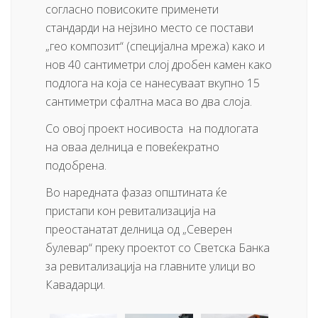
согласно повисоките применети
стандарди на нејзино место се постави
„гео композит“ (специјална мрежа) како и
нов 40 сантиметри слој дробен камен како
подлога на која се нанесуваат вкупно 15
сантиметри сфалтна маса во два слоја.
Со овој проект носивоста на подлогата
на оваа делница е повеќекратно
подобрена.
Во наредната фазаз општината ќе
пристапи кон ревитализација на
преостанатат делница од „Северен
булевар“ преку проектот со Светска Банка
за ревитализација на главните улици во
Кавадарци.