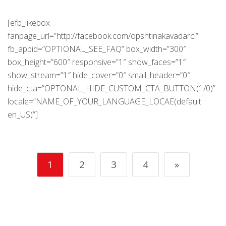
[efb_likebox
fanpage_url=”http://facebook.com/opshtinakavadarci”
fb_appid=”OPTIONAL_SEE_FAQ” box_width=”300″
box_height=”600″ responsive=”1″ show_faces=”1″
show_stream=”1″ hide_cover=”0″ small_header=”0″
hide_cta=”OPTONAL_HIDE_CUSTOM_CTA_BUTTON(1/0)”
locale=”NAME_OF_YOUR_LANGUAGE_LOCAE(default
en_US)”]
1
2
3
4
»