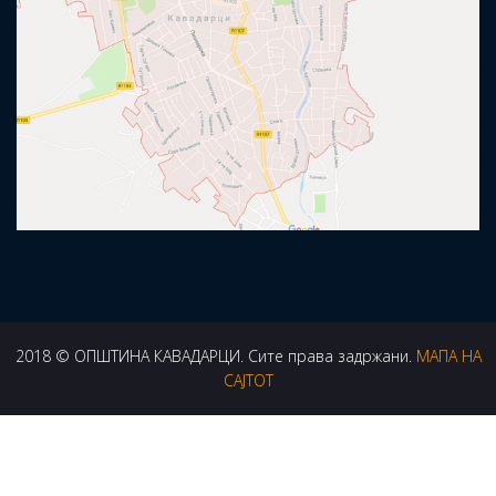
2018 © ОПШТИНА КАВАДАРЦИ. Сите права задржани.
МАПА НА
САЈТОТ