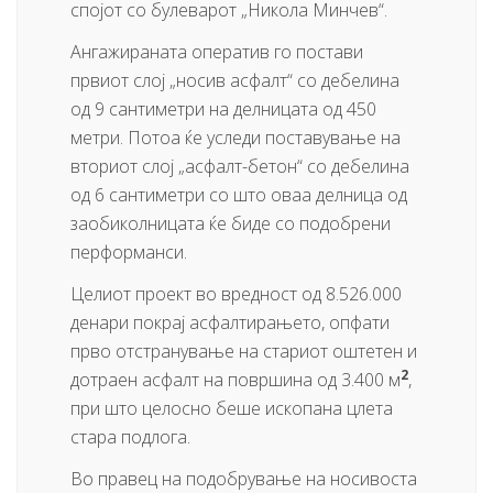
спојот со булеварот „Никола Минчев“.
Ангажираната оператив го постави
првиот слој „носив асфалт“ со дебелина
од 9 сантиметри на делницата од 450
метри. Потоа ќе уследи поставување на
вториот слој „асфалт-бетон“ со дебелина
од 6 сантиметри со што оваа делница од
заобиколницата ќе биде со подобрени
перформанси.
Целиот проект во вредност од 8.526.000
денари покрај асфалтирањето, опфати
прво отстранување на стариот оштетен и
2
дотраен асфалт на површина од 3.400 м
,
при што целосно беше ископана цлета
стара подлога.
Во правец на подобрување на носивоста