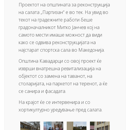
Проектот на општината за реконструкција
на салата „Партизан“ е во тек. На увид во
текот на градежните работи беше
градоначалникот Митко Јанчев кој на
самото мести имаше можност да види
како се одвива реконструкцијата на
најстарат спортска сала во Македонија.
Општина Кавадарци со овој проект ќе
изврши внатрешна ревитализација на
објектот со замена на таванот, на
столаријата, на паркетот на теренот, а ќе
се санира и фасадата.
На крајот ќе се интервенира и со
хортикултурно уредување пред салата.