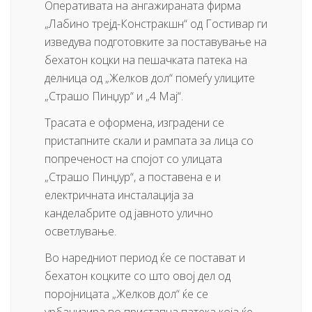
Оперативата на ангажираната фирма
„Лабино трејд-Констракшн“ од Гостивар ги
изведува подготовките за поставување на
бехатон коцки на пешачката патека на
делница од „Желков дол“ помеѓу улиците
„Страшо Пинџур“ и „4 Мај“.
Трасата е оформена, изградени се
пристапните скали и рампата за лица со
попреченост на спојот со улицата
„Страшо Пинџур“, а поставена е и
електричната инсталација за
канделабрите од јавното улично
осветлување.
Во наредниот период ќе се постават и
бехатон коцките со што овој дел од
поројницата „Желков дол“ ќе се
урбанизира во пристапна патека која ќе