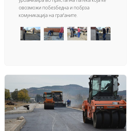
овозможи побезбедна и побрза
комуникација на граѓаните.