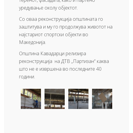
теренот, фасадата, како и партено
уредување околу објектот.
Со оваа реконструкција општината го
заштитува и му го продолжува животот на
најстариот спортски објекти во
Македонија.
Општина Кавадарци релизира
реконструкција на ДТВ „Партизан“ каква
што не е извршена во последните 40
години.