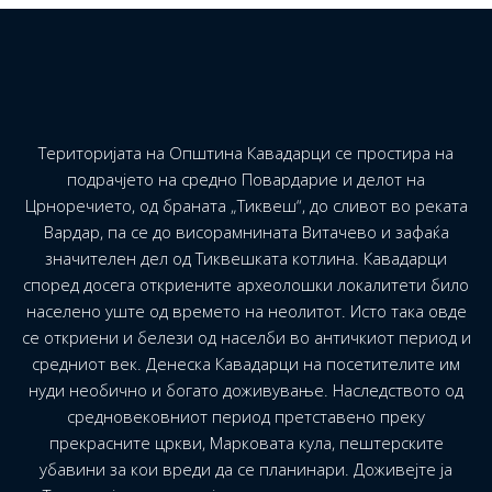
Територијата на Општина Кавадарци се простира на
подрачјето на средно Повардарие и делот на
Црноречието, од браната „Тиквеш“, до сливот во реката
Вардар, па се до висорамнината Витачево и зафаќа
значителен дел од Тиквешката котлина. Кавадарци
според досега откриените археолошки локалитети било
населено уште од времето на неолитот. Исто така овде
се откриени и белези од населби во античкиот период и
средниот век. Денеска Кавадарци на посетителите им
нуди необично и богато доживување. Наследството од
средновековниот период претставено преку
прекрасните цркви, Марковата кула, пештерските
убавини за кои вреди да се планинари. Доживејте ја