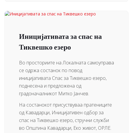
Иницијативата за спас на
Тиквешко езеро
Во просториите на Локалната самоуправа
се одржа состанок по повод
иницијативата Спас за Тиквешко езеро,
поднесена и предложена од
градоначалникот Митко Јанчев.
На состанокот присуствуваа пратениците
од Кавадарци, Иницијативен одбор за
спас на Тиквешко езеро, стручни служби
во Општина Кавадарци, Еко живот, ОРЛЕ.