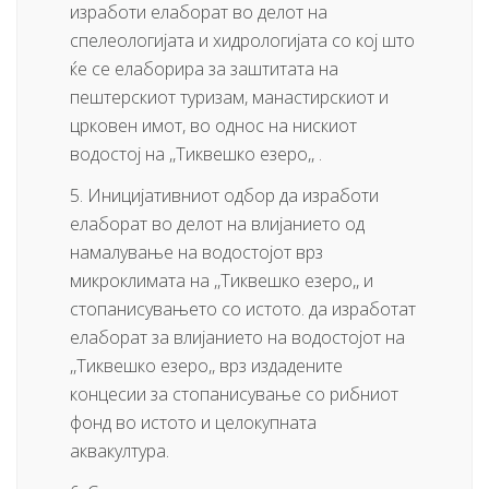
изработи елаборат во делот на
спелеологијата и хидрологијата со кој што
ќе се елаборира за заштитата на
пештерскиот туризам, манастирскиот и
црковен имот, во однос на нискиот
водостој на ,,Тиквешко езеро,, .
5. Иницијативниот одбор да изработи
елаборат во делот на влијанието од
намалување на водостојот врз
микроклимата на ,,Тиквешко езеро,, и
стопанисувањето со истото. да изработат
елаборат за влијанието на водостојот на
,,Тиквешко езеро,, врз издадените
концесии за стопанисување со рибниот
фонд во истото и целокупната
аквакултура.