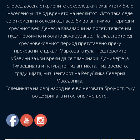
според досега откриените археолошки локалитети било
населено уште од времето на неолитот. Исто така овде
се откриени и белези од населби во античкиот период и
средниот век. Денеска Кавадарци на посетителите им
нуди необично и богато доживување. Наследството од
средновековниот период претставено преку
прекрасните цркви, Марковата кула, пештерските
убавини за кои вреди да се планинари. Доживејте ја
Тиквешијата и патувајте низ антиката, низ времето,
традицијата, низ центарот на Република Северна
Македонија.
Големината на овој народ не е во неговата бројност, туку
во добрината и гостопримството.