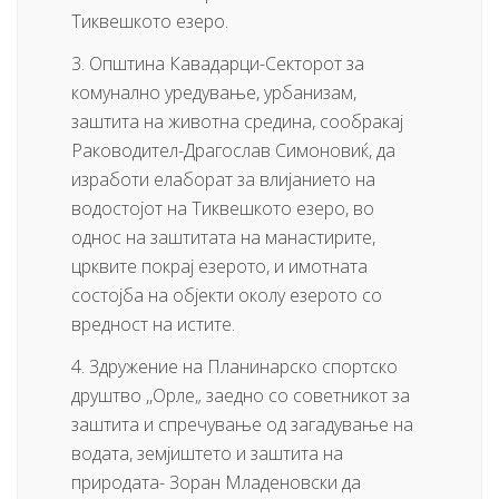
Тиквешкото езеро.
3. Општина Кавадарци-Секторот за
комунално уредување, урбанизам,
заштита на животна средина, сообракај
Раководител-Драгослав Симоновиќ, да
изработи елаборат за влијанието на
водостојот на Тиквешкото езеро, во
однос на заштитата на манастирите,
црквите покрај езерото, и имотната
состојба на објекти околу езерото со
вредност на истите.
4. Здружение на Планинарско спортско
друштво ,,Орле„ заедно со советникот за
заштита и спречување од загадување на
водата, земјиштето и заштита на
природата- Зоран Младеновски да