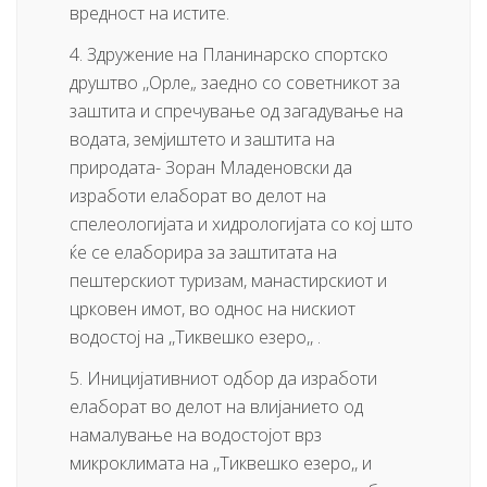
вредност на истите.
4. Здружение на Планинарско спортско
друштво ,,Орле„ заедно со советникот за
заштита и спречување од загадување на
водата, земјиштето и заштита на
природата- Зоран Младеновски да
изработи елаборат во делот на
спелеологијата и хидрологијата со кој што
ќе се елаборира за заштитата на
пештерскиот туризам, манастирскиот и
црковен имот, во однос на нискиот
водостој на ,,Тиквешко езеро,, .
5. Иницијативниот одбор да изработи
елаборат во делот на влијанието од
намалување на водостојот врз
микроклимата на ,,Тиквешко езеро,, и