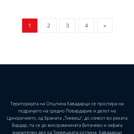
1
2
3
4
»
Територијата на Општина Кавадарци се простира на
подрачјето на средно Повардарие и делот на
Црноречието, од браната „Тиквеш“, до сливот во реката
Вардар, па се до висорамнината Витачево и зафаќа
значителен дел од Тиквешката котлина. Кавадарци