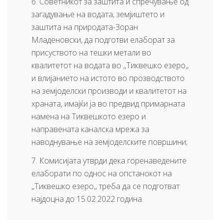
6. Советникот за заштита и спречување од
загадување на водата, земјиштето и
заштита на природата-Зоран
Младеновски, да подготви елаборат за
присуството на тешки метали во
квалитетот на водата во ,,Тиквешко езеро,,
и влијанието на истото во прозводството
на земјоделски производи и квалитетот на
храната, имајќи ја во предвид примарната
намена на Тиквешкото езеро и
направената каналска мрежа за
наводнување на земјоделските површини;
7. Комисијата утврди дека горенаведените
елаборати по однос на опстанокот на
,,Тиквешко езеро,, треба да се подготват
најдоцна до 15.02.2022 година.