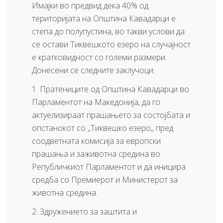
Имајки во предвид дека 40% од
територијата на Општина Кавадарци е
степа до полупустина, во такви услови да
се остави Тиквешкото езеро на случајност
е кратковидност со големи размери.
Донесени се следните заклучоци:
1. Пратениците од Општина Кавадарци во
Парламентот на Македонија, да го
актуелизираат прашањето за состојбата и
опстанокот со ,,Тиквешко езеро,, пред
соодветнaта комисија за европски
прашања и заживотна средина во
Републичкиот Парламентот и да иницира
средба со Премиерот и Министерот за
животна средина.
2. Здружението за заштита и