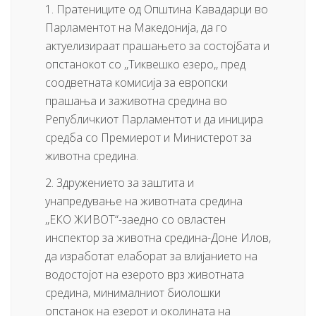
1. Пратениците од Општина Кавадарци во
Парламентот на Македонија, да го
актуелизираат прашањето за состојбата и
опстанокот со ,,Тиквешко езеро,, пред
соодветнaта комисија за европски
прашања и заживотна средина во
Републичкиот Парламентот и да иницира
средба со Премиерот и Министерот за
животна средина.
2. Здружението за заштита и
унапредување на животната средина
,,ЕКО ЖИВОТ“-заедно со овластен
инспектор за животна средина-Доне Илов,
да изработат елаборат за влијанието на
водостојот на езерото врз животната
средина, минималниот биолошки
опстанок на езерот и околината на