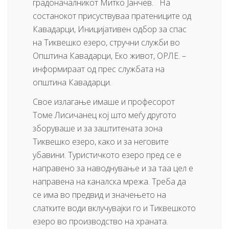
градоначалникот Митко Јанчев. На
состанокот присуствуваа пратениците од
Кавадарци, Иницијативен одбор за спас
на Тиквешко езеро, стручни служби во
Општина Кавадарци, Еко живот, ОРЛЕ. –
информираат од прес службата на
општина Кавадарци.
Свое излагање имаше и професорот
Томе Лисичанец кој што меѓу другото
зборуваше и за заштитената зона
Тиквешко езеро, како и за неговите
убавини. Туристичкото езеро пред се е
направено за наводнување и за таа цел е
направена на каналска мрежа. Треба да
се има во предвид и значењето на
слатките води вклучувајки го и Тиквешкото
езеро во производство на храната.