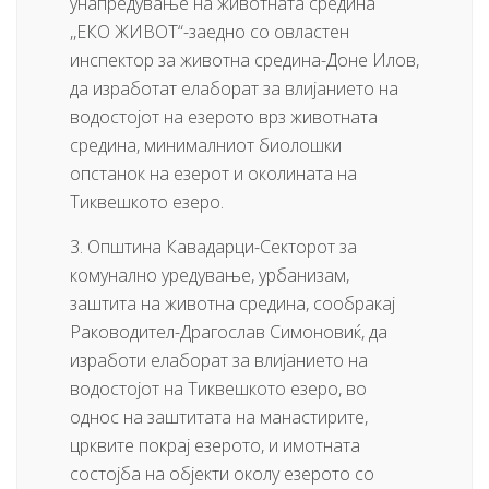
унапредување на животната средина
,,ЕКО ЖИВОТ“-заедно со овластен
инспектор за животна средина-Доне Илов,
да изработат елаборат за влијанието на
водостојот на езерото врз животната
средина, минималниот биолошки
опстанок на езерот и околината на
Тиквешкото езеро.
3. Општина Кавадарци-Секторот за
комунално уредување, урбанизам,
заштита на животна средина, сообракај
Раководител-Драгослав Симоновиќ, да
изработи елаборат за влијанието на
водостојот на Тиквешкото езеро, во
однос на заштитата на манастирите,
црквите покрај езерото, и имотната
состојба на објекти околу езерото со