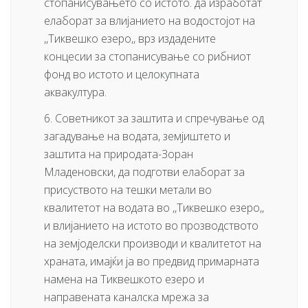
стопанисувањето со истото. да изработат
елаборат за влијанието на водостојот на
,,Тиквешко езеро,, врз издадените
концесии за стопанисување со рибниот
фонд во истото и целокупната
аквакултура.
6. Советникот за заштита и спречување од
загадување на водата, земјиштето и
заштита на природата-Зоран
Младеновски, да подготви елаборат за
присуството на тешки метали во
квалитетот на водата во ,,Тиквешко езеро,,
и влијанието на истото во прозводството
на земјоделски производи и квалитетот на
храната, имајќи ја во предвид примарната
намена на Тиквешкото езеро и
направената каналска мрежа за