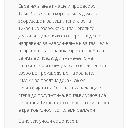
Свое излагање имаше и професорот
Томе Лисичанец кој што меѓу другото
зборуваше и за заштитената зона
Тиквешко езеро, како и за неговите
убавини. Туристичкото езеро пред се е
направено за наводнување и за таа цел е
направена на каналска мрежа. Треба да
се има во предвид и значењето на
слатките води вклучувајки го и Тиквешкото
езеро во производство на храната.
Имајки во предвид дека 40% од
територијата на Општина Кавадарци е
степа до полупустина, во такви услови да
се остави Тиквешкото езеро на случајност
е кратковидност со големи размери.
Овие заклучоци се донесени: