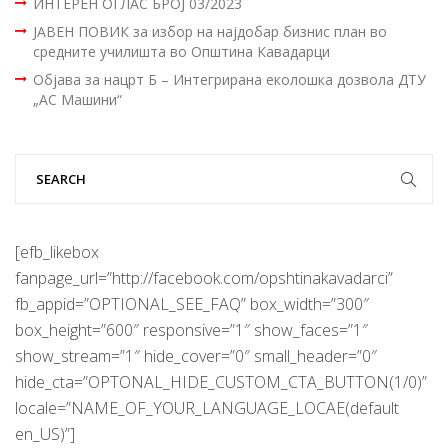
ИНТЕРЕН ОГЛАС БРОЈ 03/2023
ЈАВЕН ПОВИК за избор на најдобар бизнис план во
средните училишта во Општина Кавадарци
Објава за нацрт Б – Интегрирана еколошка дозвола ДТУ
„АС Машини“
[efb_likebox
fanpage_url=”http://facebook.com/opshtinakavadarci”
fb_appid=”OPTIONAL_SEE_FAQ” box_width=”300″
box_height=”600″ responsive=”1″ show_faces=”1″
show_stream=”1″ hide_cover=”0″ small_header=”0″
hide_cta=”OPTONAL_HIDE_CUSTOM_CTA_BUTTON(1/0)”
locale=”NAME_OF_YOUR_LANGUAGE_LOCAE(default
en_US)”]