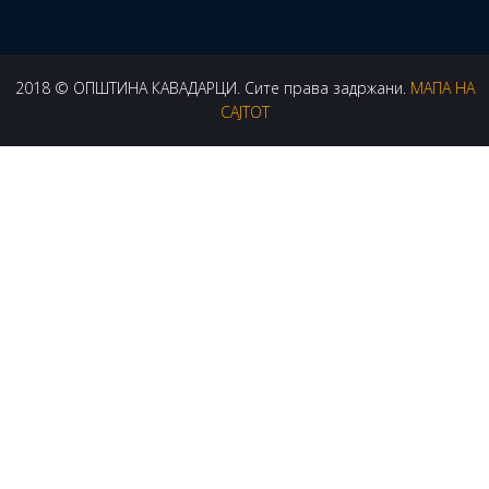
2018 © ОПШТИНА КАВАДАРЦИ. Сите права задржани.
МАПА НА
САЈТОТ