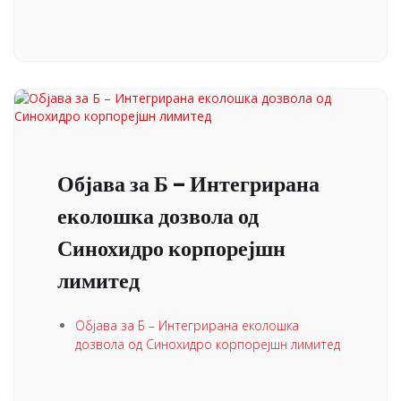
Објава за Б – Интегрирана
еколошка дозвола од
Синохидро корпорејшн
лимитед
Објава за Б – Интегрирана еколошка
дозвола од Синохидро корпорејшн лимитед