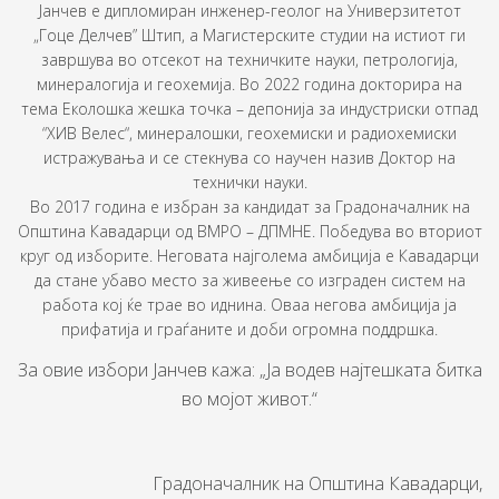
Јанчев е дипломиран инженер-геолог на Универзитетот
„Гоце Делчев” Штип, а Магистерските студии на истиот ги
завршува во отсекот на техничките науки, петрологија,
минералогија и геохемија. Во 2022 година докторира на
тема Еколошка жешка точка – депонија за индустриски отпад
“ХИВ Велес“, минералошки, геохемиски и радиохемиски
истражувања и се стекнува со научен назив Доктор на
технички науки.
Во 2017 година е избран за кандидат за Градоначалник на
Општина Кавадарци од ВМРО – ДПМНЕ. Победува во вториот
круг од изборите. Неговата најголема амбиција е Кавадарци
да стане убаво место за живеење со изграден систем на
работа кој ќе трае во иднина. Оваа негова амбиција ја
прифатија и граѓаните и доби огромна поддршка.
За овие избори Јанчев кажа: „Ја водев најтешката битка
во мојот живот.“
Градоначалник на Општина Кавадарци,