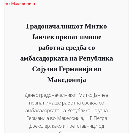
Градоначалникот Митко
Јанчев првпат имаше
работна средба со
амбасадорката на Република
Сојузна Германија во
Македонија
Денес градоначалникот Митко Јанчев
првпат имаше работна средба со
амбасадорката на Република Сојузна
Германија во Македонија, Н.Е Петра
Дрекслер, како и претставници од