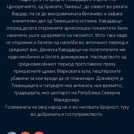
Црноречието, од браната „Тиквеш“, до сливот во реката
Вардар, па се до висорамнината Витачево и зафаќа
значителен дел од Тиквешката котлина. Кавадарци
според досега откриените археолошки локалитети било
населено уште од времето на неолитот. Исто така овде
се откриени и белези од населби во античкиот период и
средниот век. Денеска Кавадарци на посетителите им
нуди необично и богато доживување. Наследството од
средновековниот период претставено преку
прекрасните цркви, Марковата кула, пештерските
убавини за кои вреди да се планинари. Доживејте ја
Тиквешијата и патувајте низ антиката, низ времето,
традицијата, низ центарот на Република Северна
Македонија.
Големината на овој народ не е во неговата бројност, туку
во добрината и гостопримството.