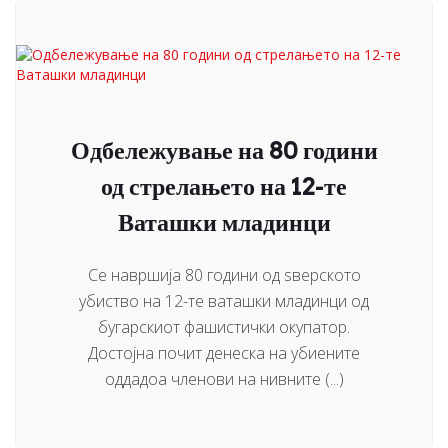
Одбележување на 80 години
од стрелањето на 12-те
Ваташки младинци
Се навршија 80 години од ѕверското
убиство на 12-те ваташки младинци од
бугарскиот фашистички окупатор.
Достојна почит денеска на убиените
оддадоа членови на нивните (...)