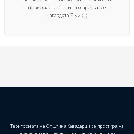
највисокото општинско признание
наградата 7-ми (...)
Територијата на Општина Кавадарци се простира на
подрачјето на средно Повардарие и делот на