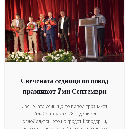
Свечената седница по повод
празникот 7ми Септември
Свечената седница по повод празникот
7ми Септември, 78 години од
ослободувањето на градот Кавадарци,
петмина наши сограѓани се закитија со