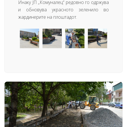
Инаку ЈП „Комуналец“ редовно го одржува
и обновува украсното зеленило во
жардинерите на плоштадот.