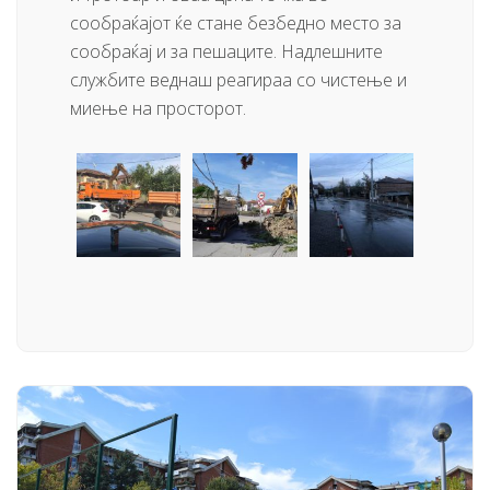
сообраќајот ќе стане безбедно место за
сообраќај и за пешаците. Надлешните
службите веднаш реагираа со чистење и
миење на просторот.