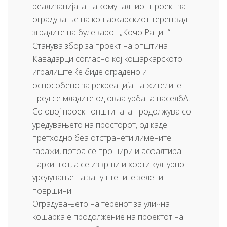
реализацијата на комуналниот проект за
оградување на кошаркарскиот терен зад
зградите на булеварот „Кочо Рацин“.
Станува збор за проект на општина
Кавадарци согласно кој кошаркарското
игралиште ќе биде оградено и
оспособено за рекреација на жителите
пред се младите од оваа урбана населбА.
Со овој проект општината продолжува со
уредувањето на просторот, од каде
претходно беа отстранети лимените
гаражи, потоа се прошири и асфалтира
паркингот, а се изврши и хорти културно
уредување на запуштените зелени
површини.
Оградувањето на теренот за улична
кошарка е продолжение на проектот на