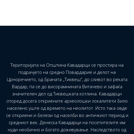
Територијата на Општина Кавадарци се простира на
подрачјето на средно Повардарие и делот на
Црноречието, од браната „Тиквеш“, до сливот во реката
Вардар, па се до висорамнината Витачево и зафаќа
значителен дел од Тиквешката котлина. Кавадарци
според досега откриените археолошки локалитети било
населено уште од времето на неолитот. Исто така овде
се откриени и белези од населби во античкиот период и
средниот век. Денеска Кавадарци на посетителите им
нуди необично и богато доживување. Наследството од