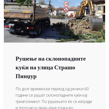
Рушење на склонопадните
куќи на улица Страшо
Пинџур
По долг временски период од речиси 60
години се рушат склонопадните куќи кај
триаголникот. По рушењето ќе се изгради
и тротоар и оваа црна точка во