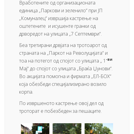
Вработените од организационата
единица „Паркови и зеленило“ при ЈП
„Комуналец“ извршија кастрење на
оштетените и исушенте гранки од
дрворедот на улицата „7 Септември“.
Беа третирани дрвјата на тротоарот од
страната на „Паркот на Револуцијата“ и
-ви
тоа на потегот од спојот со улицата „ 1
Мај“ до спојот со улицата „Браќа Џунови“.
Во акцијата помогна и фирмата „ЕЛ-БОХ“
која обезбеди специјализирано возило
корпа.
По извршеното кастрење овој дел од
троторат е побезбеден за пешаците.