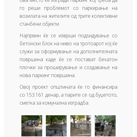
ова место ќе изгради паркинг кој треба да
го реши проблемот со паркирање на
возилата на жителите од трите колективни
станбени објекти.
Најпрвин ќе се изврши подѕидување со
бетонски блок на ниво на тротоарот кој ќе
служи за оформување на дополнителната
површина каде ќе се постават бехатон
плочки за проширување и создавање на
нова паркинг површина.
Овој проект општината ќе го финансира
со 153.161 денар, а парите се од буџетото,
сметка за комунална изградба.