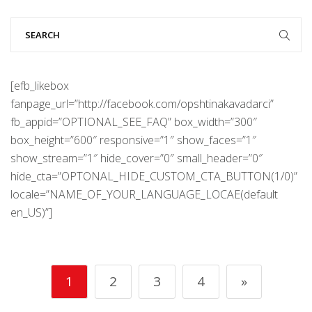
[efb_likebox
fanpage_url=”http://facebook.com/opshtinakavadarci”
fb_appid=”OPTIONAL_SEE_FAQ” box_width=”300″
box_height=”600″ responsive=”1″ show_faces=”1″
show_stream=”1″ hide_cover=”0″ small_header=”0″
hide_cta=”OPTONAL_HIDE_CUSTOM_CTA_BUTTON(1/0)”
locale=”NAME_OF_YOUR_LANGUAGE_LOCAE(default
en_US)”]
1
2
3
4
»