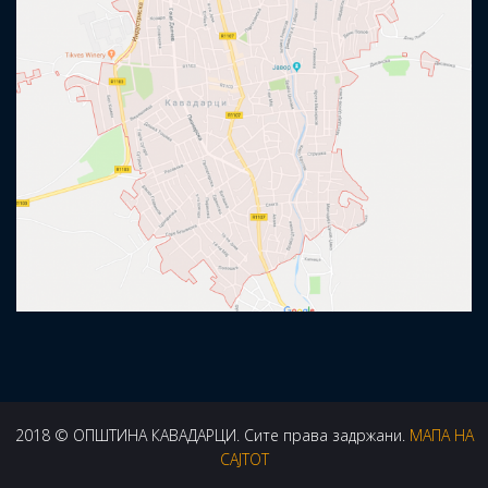
2018 © ОПШТИНА КАВАДАРЦИ. Сите права задржани.
МАПА НА
САЈТОТ