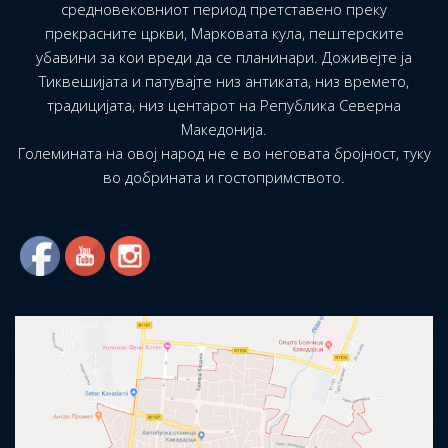
средновековниот период претставено преку
прекрасните цркви, Марковата кула, пештерските
убавини за кои вреди да се планинари. Доживејте ја
Тиквешијата и патувајте низ антиката, низ времето,
традицијата, низ центарот на Република Северна
Македонија.
Големината на овој народ не е во неговата бројност, туку
во добрината и гостопримството.