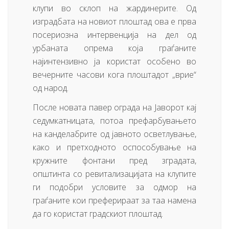
клупи во склоп на жардинерите. Од
изградбата на новиот плоштад ова е прва
посериозна интервенција на дел од
урбаната опрема која граѓаните
најинтензивно ја користат особено во
вечерните часови кога плоштадот „врие“
од народ.
После новата павер ограда на Јаворот кај
седумкатницата, потоа префарбувањето
на канделабрите од јавното осветлување,
како и претходното оспособување на
кружните фонтани пред зградата,
општинта со ревитализацијата на клупите
ги подобри условите за одмор на
граѓаните кои преферираат за таа намена
да го користат градскиот плоштад.