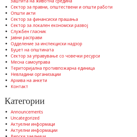
заштита на животна средина
Сектор за правни, општествени и општи работи
Општи акти
Сектор за финансиски прашања
Сектор за локален економски развој
Службен гласник
Јавни расправи
Одделение за инспекциски надзор
Буџет на општината
Сектор за управување со човечки ресурси
Месна самоуправа
Територијална противпожарна единица
Невладини организации
Архива на анкети
Контакт
Категории
Announcements
Uncategorized
Актуелни информаци
Актуелни информации
Верски заедници