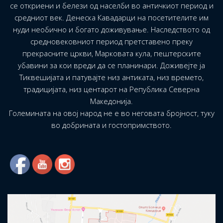
се откриени и белези од населби во античкиот период и
средниот век. Денеска Кавадарци на посетителите им
нуди необично и богато доживување. Наследството од
средновековниот период претставено преку
прекрасните цркви, Марковата кула, пештерските
убавини за кои вреди да се планинари. Доживејте ја
Тиквешијата и патувајте низ антиката, низ времето,
традицијата, низ центарот на Република Северна
Македонија.
Големината на овој народ не е во неговата бројност, туку
во добрината и гостопримството.