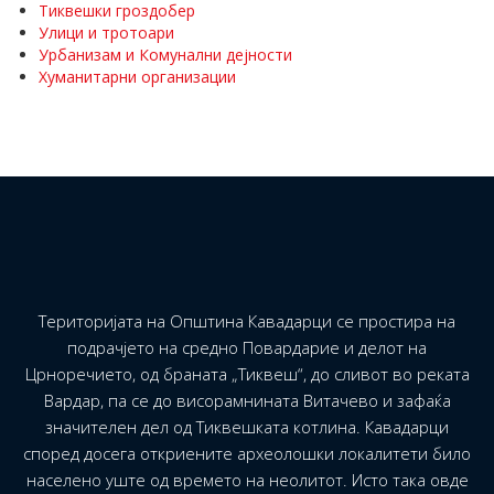
Тиквешки гроздобер
Улици и тротоари
Урбанизам и Комунални дејности
Хуманитарни организации
Територијата на Општина Кавадарци се простира на
подрачјето на средно Повардарие и делот на
Црноречието, од браната „Тиквеш“, до сливот во реката
Вардар, па се до висорамнината Витачево и зафаќа
значителен дел од Тиквешката котлина. Кавадарци
според досега откриените археолошки локалитети било
населено уште од времето на неолитот. Исто така овде