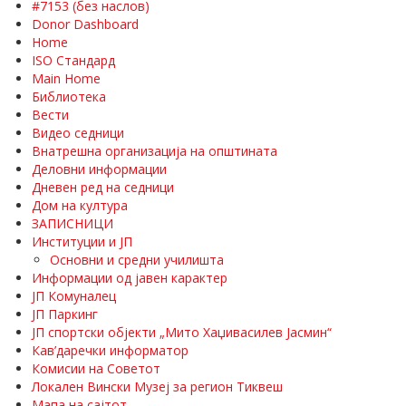
#7153 (без наслов)
Donor Dashboard
Home
ISO Стандард
Main Home
Библиотека
Вести
Видео седници
Внатрешна организација на општината
Деловни информации
Дневен ред на седници
Дом на култура
ЗАПИСНИЦИ
Институции и ЈП
Основни и средни училишта
Информации од јавен карактер
ЈП Комуналец
ЈП Паркинг
ЈП спортски објекти „Мито Хаџивасилев Јасмин“
Кав’даречки информатор
Комисии на Советот
Локален Вински Музеј за регион Тиквеш
Мапа на сајтот